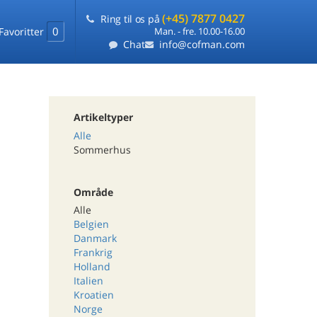
(+45) 7877 0427
Ring til os på
0
Favoritter
Man. - fre. 10.00-16.00
Chat
info@cofman.com
Artikeltyper
Alle
Sommerhus
Område
Alle
Belgien
Danmark
Frankrig
Holland
Italien
Kroatien
Norge