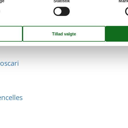
ge
Statistik
Mark
aimari
oscari
ncelles