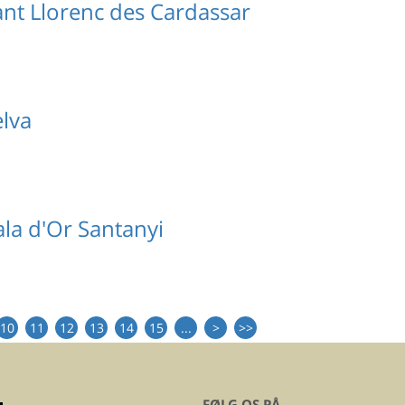
nt Llorenc des Cardassar
lva
la d'Or Santanyi
10
11
12
13
14
15
...
>
>>
FØLG OS PÅ