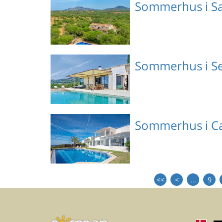
Sommerhus i Sa
ES8346.112.1
Emne nr.: 147-EMI630
Sommerhus i Se
Emne nr.: 147-EMA109
Sommerhus i Ca
Emne nr.: 535-700572
<<
<
...
9