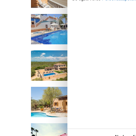
Emne nr.: 147-ECM021
Sommerhus ved 
Emne nr.: 147-EBL886
Sommerhus i Se
Emne nr.: 306-
Sommerhus i So
ES8184.638.1
Emne nr.: 535-247178
Sommerhus i Sa