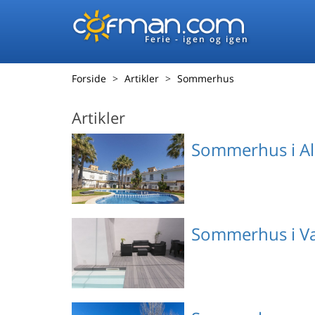
Ferie - igen og igen
Forside
Artikler
Sommerhus
Artikler
Sommerhus i Al
Emne nr.: 306-
Sommerhus i Val
ES9650.203.1
Emne nr.: 306-