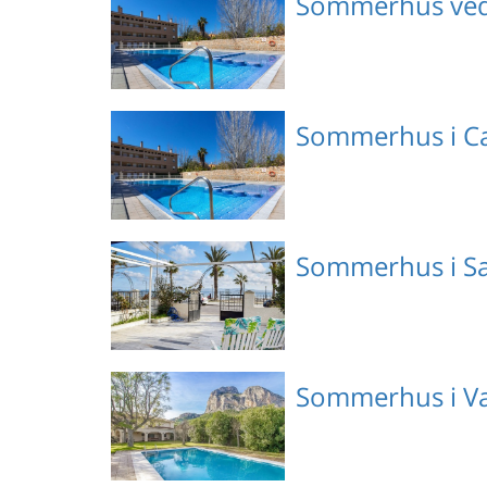
Sommerhus ved 
ES9680.608.1
Emne nr.: 306-
Sommerhus i Ca
ES9639.101.1
Emne nr.: 306-
Sommerhus i Sa
ES9639.101.1
Emne nr.: 147-ECC897
Sommerhus i Va