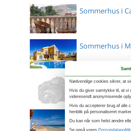
Emne nr.: 147-EBI374
Sommerhus i C
Emne nr.: 147-ECC868
Sommerhus i M
Samt
Emne nr.: 147-ECM374
Sommerhus i Va
Nødvendige cookies sikrer, at si
Hvis du giver samtykke til, at vi
videresendt anonymiserede oplys
Hvis du accepterer brug af alle c
henblik på personaliseret marke
Sommerhus i M
Du kan når som helst ændre eller
Se også vores
Persondatapolitik