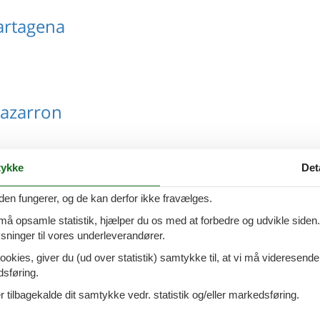
artagena
azarron
ykke
Det
lderas
den fungerer, og de kan derfor ikke fravælges.
 må opsamle statistik, hjælper du os med at forbedre og udvikle siden. I
ninger til vores underleverandører.
ookies, giver du (ud over statistik) samtykke til, at vi må videresende
dsføring.
urcia
 tilbagekalde dit samtykke vedr. statistik og/eller markedsføring.