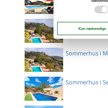
Nødvendi
Emne nr.: 535-291247
Sommerhus i C
Emne nr.: 306-
Sommerhus i M
ES8352.108.1
Emne nr.: 306-
Sommerhus i Se
ES8352.108.1
Emne nr.: 306-