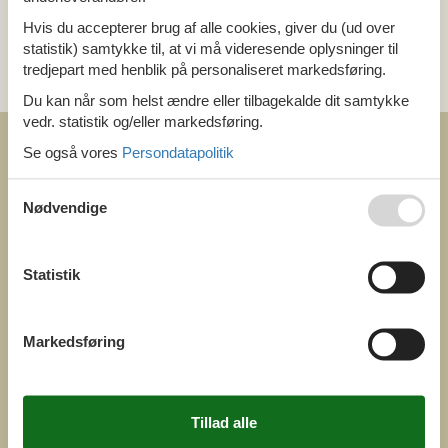
Hvis du accepterer brug af alle cookies, giver du (ud over
statistik) samtykke til, at vi må videresende oplysninger til
Kategori
tredjepart med henblik på personaliseret markedsføring.
Alle
Du kan når som helst ændre eller tilbagekalde dit samtykke
vedr. statistik og/eller markedsføring.
Se også vores
Persondatapolitik
Nødvendige
COFMAN.COM
ved
Statistik
Feline Holidays A/S
Nygade 8b. 2. th
DK-7400 Herning
Danmark
Cofman.com
Markedsføring
Momsnr.: DK26347688
(+45) 7877 0427
info@cofman.com