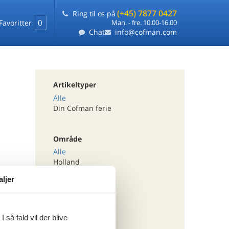
(+45) 7877 0427
Ring til os på
0
Favoritter
Man. - fre. 10.00-16.00
Chat
info@cofman.com
Artikeltyper
Alle
Din Cofman ferie
Område
Alle
Holland
Drenthe
aljer
Friesland
Ijsselmeer
Limburg
 så fald vil der blive