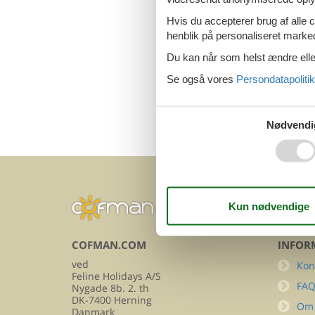
Luksus sommerh
Hvis du accepterer brug af alle c
henblik på personaliseret marke
Du kan når som helst ændre eller
Se også vores
Persondatapolitik
Luksus sommer
Nødvendi
COFMAN.COM
INFOR
ved
Kon
Feline Holidays A/S
FA
Nygade 8b. 2. th
DK-7400 Herning
Om
Danmark