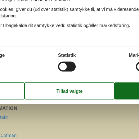
us Ijsselmeer
ookies, giver du (ud over statistik) samtykke til, at vi må videresende
dsføring.
 tilbagekalde dit samtykke vedr. statistik og/eller markedsføring.
hus Limburg
ge
Statistik
Mark
FØLG OS PÅ
Facebook
Instagram
MATION
takt
Q
 Cofman