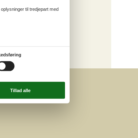
Tema
 oplysninger til tredjepart med
Alle
Luksus
Kategori
Alle
edsføring