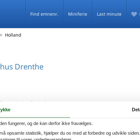
Find emnenr.
Miniferie
Last minute
Holland
hus Drenthe
us Friesland
ykke
Det
den fungerer, og de kan derfor ikke fravælges.
 må opsamle statistik, hjælper du os med at forbedre og udvikle siden. I
ninger til vores underleverandører.