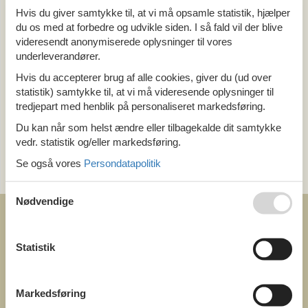
Hvis du giver samtykke til, at vi må opsamle statistik, hjælper
Alle
du os med at forbedre og udvikle siden. I så fald vil der blive
Holland
Drenthe
videresendt anonymiserede oplysninger til vores
underleverandører.
Hvis du accepterer brug af alle cookies, giver du (ud over
Tema
statistik) samtykke til, at vi må videresende oplysninger til
Alle
tredjepart med henblik på personaliseret markedsføring.
Pool
Du kan når som helst ændre eller tilbagekalde dit samtykke
vedr. statistik og/eller markedsføring.
Kategori
Se også vores
Persondatapolitik
Alle
Nødvendige
Statistik
COFMAN.COM
Markedsføring
ved