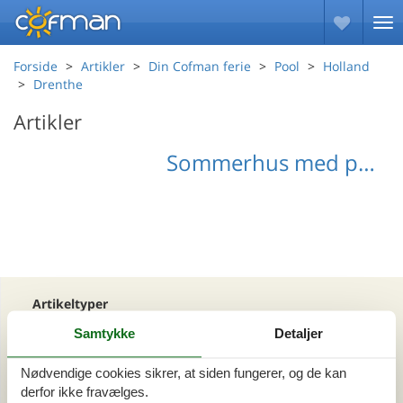
Forside
Artikler
Din Cofman ferie
Pool
Holland
Drenthe
Artikler
Sommerhus med pool Drenthe
Artikeltyper
Alle
Samtykke
Detaljer
Din Cofman ferie
Nødvendige cookies sikrer, at siden fungerer, og de kan
derfor ikke fravælges.
Område