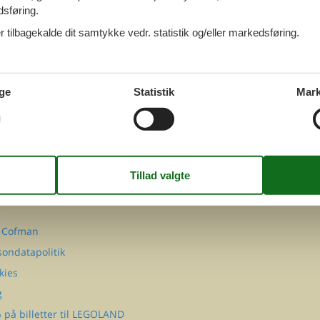
dsføring.
 tilbagekalde dit samtykke vedr. statistik og/eller markedsføring.
ge
Statistik
Mark
FØLG OS PÅ
Facebook
Instagram
MATION
takt
Q
 Cofman
sondatapolitik
kies
g
 på billetter til LEGOLAND