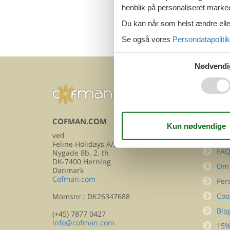
henblik på personaliseret marke
Du kan når som helst ændre eller
Se også vores
Persondatapolitik
Nødvendi
COFMAN.COM
INFOR
ved
Kon
Feline Holidays A/S
FA
Nygade 8b. 2. th
DK-7400 Herning
Om
Danmark
Cofman.com
Per
Coo
Momsnr.: DK26347688
Blo
(+45) 7877 0427
info@cofman.com
15%