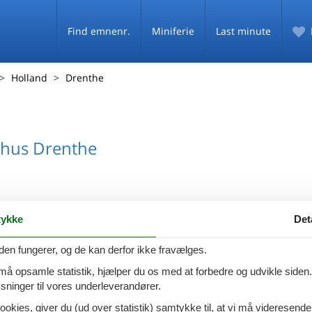
Find emnenr.
Miniferie
Last minute
Holland
Drenthe
hus Drenthe
ykke
Det
den fungerer, og de kan derfor ikke fravælges.
 må opsamle statistik, hjælper du os med at forbedre og udvikle siden. I
ninger til vores underleverandører.
ookies, giver du (ud over statistik) samtykke til, at vi må videresende