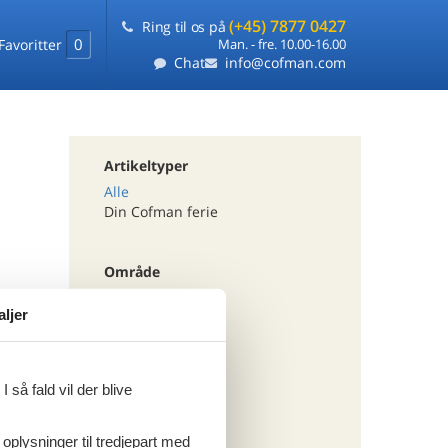
(+45) 7877 0427
Ring til os på
0
Favoritter
Man. - fre. 10.00-16.00
Chat
info@cofman.com
Artikeltyper
Alle
Din Cofman ferie
Område
Alle
aljer
Holland
Drenthe
 så fald vil der blive
Tema
Alle
 oplysninger til tredjepart med
Luksus