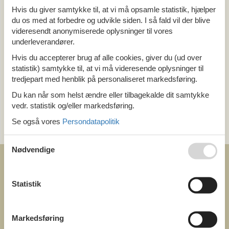
Hvis du giver samtykke til, at vi må opsamle statistik, hjælper
Alle
du os med at forbedre og udvikle siden. I så fald vil der blive
Holland
Drenthe
videresendt anonymiserede oplysninger til vores
underleverandører.
Hvis du accepterer brug af alle cookies, giver du (ud over
Tema
statistik) samtykke til, at vi må videresende oplysninger til
Alle
tredjepart med henblik på personaliseret markedsføring.
Last minute
Du kan når som helst ændre eller tilbagekalde dit samtykke
vedr. statistik og/eller markedsføring.
Kategori
Se også vores
Persondatapolitik
Alle
Nødvendige
Statistik
COFMAN.COM
Markedsføring
ved