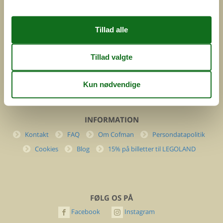
Feline Holidays A/S
Nygade 8b. 2. th
DK-7400 Herning
Danmark
Cofman.com
Momsnr.: DK26347688
(+45) 7877 0427
info@cofman.com
INFORMATION
Kontakt
FAQ
Om Cofman
Persondatapolitik
Cookies
Blog
15% på billetter til LEGOLAND
FØLG OS PÅ
Facebook
Instagram