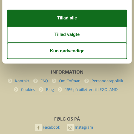
Feline Holidays A/S
Nygade 8b. 2. th
DK-7400 Herning
Danmark
Cofman.com
Momsnr.: DK26347688
(+45) 7877 0427
info@cofman.com
INFORMATION
Kontakt
FAQ
Om Cofman
Persondatapolitik
Cookies
Blog
15% på billetter til LEGOLAND
FØLG OS PÅ
Facebook
Instagram