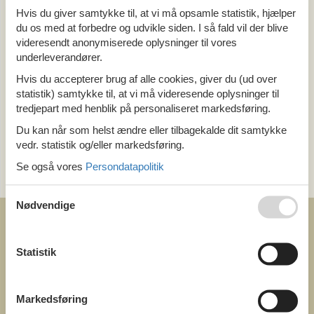
Hvis du giver samtykke til, at vi må opsamle statistik, hjælper
Alle
du os med at forbedre og udvikle siden. I så fald vil der blive
Holland
Friesland
videresendt anonymiserede oplysninger til vores
underleverandører.
Hvis du accepterer brug af alle cookies, giver du (ud over
Tema
statistik) samtykke til, at vi må videresende oplysninger til
Alle
tredjepart med henblik på personaliseret markedsføring.
Luksus
Du kan når som helst ændre eller tilbagekalde dit samtykke
vedr. statistik og/eller markedsføring.
Kategori
Se også vores
Persondatapolitik
Alle
Nødvendige
Statistik
COFMAN.COM
Markedsføring
ved