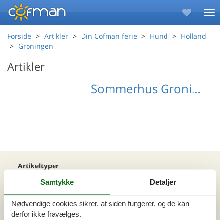
Forside
Artikler
Din Cofman ferie
Hund
Holland
Groningen
Artikler
Sommerhus Groningen med hund
Artikeltyper
Alle
Samtykke
Detaljer
Din Cofman ferie
Nødvendige cookies sikrer, at siden fungerer, og de kan
derfor ikke fravælges.
Område