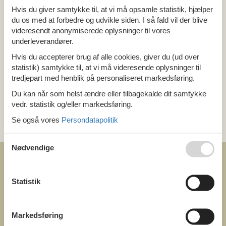
Hvis du giver samtykke til, at vi må opsamle statistik, hjælper
Alle
du os med at forbedre og udvikle siden. I så fald vil der blive
Holland
Groningen
videresendt anonymiserede oplysninger til vores
underleverandører.
Hvis du accepterer brug af alle cookies, giver du (ud over
Tema
statistik) samtykke til, at vi må videresende oplysninger til
Alle
tredjepart med henblik på personaliseret markedsføring.
Hund
Du kan når som helst ændre eller tilbagekalde dit samtykke
vedr. statistik og/eller markedsføring.
Kategori
Se også vores
Persondatapolitik
Alle
Nødvendige
Statistik
COFMAN.COM
Markedsføring
ved