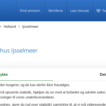
Find emnenr.
Miniferie
Last minute
Fa
Holland
Ijsselmeer
us Ijsselmeer
ykke
Det
den fungerer, og de kan derfor ikke fravælges.
 må opsamle statistik, hjælper du os med at forbedre og udvikle siden. I
ninger til vores underleverandører.
ookies, giver du (ud over statistik) samtykke til, at vi må videresende