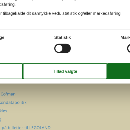
dsføring.
 tilbagekalde dit samtykke vedr. statistik og/eller markedsføring.
ge
Statistik
Mark
FØLG OS PÅ
Facebook
Instagram
MATION
takt
Q
 Cofman
sondatapolitik
kies
g
 på billetter til LEGOLAND