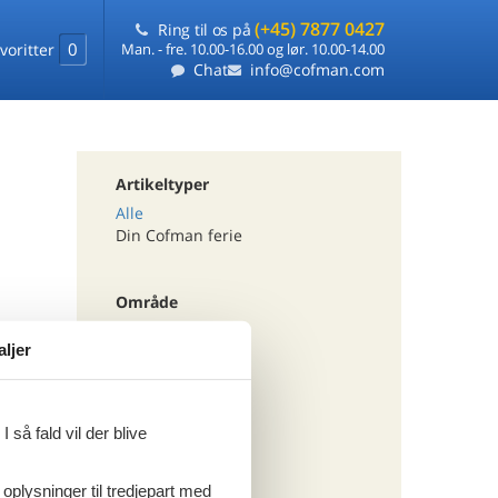
(+45) 7877 0427
Ring til os på
0
voritter
Man. - fre. 10.00-16.00 og lør. 10.00-14.00
Chat
info@cofman.com
Artikeltyper
Alle
Din Cofman ferie
Område
Alle
aljer
Holland
Ijsselmeer
 så fald vil der blive
Tema
Alle
 oplysninger til tredjepart med
Luksus