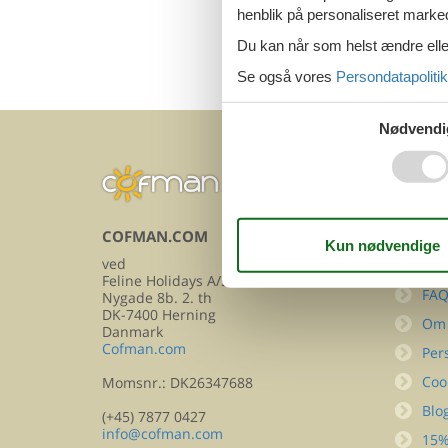
henblik på personaliseret marke
Du kan når som helst ændre eller
Se også vores
Persondatapolitik
Nødvendi
COFMAN.COM
INFOR
ved
Kon
Feline Holidays A/S
FA
Nygade 8b. 2. th
DK-7400 Herning
Om
Danmark
Cofman.com
Per
Coo
Momsnr.: DK26347688
Blo
(+45) 7877 0427
info@cofman.com
15%