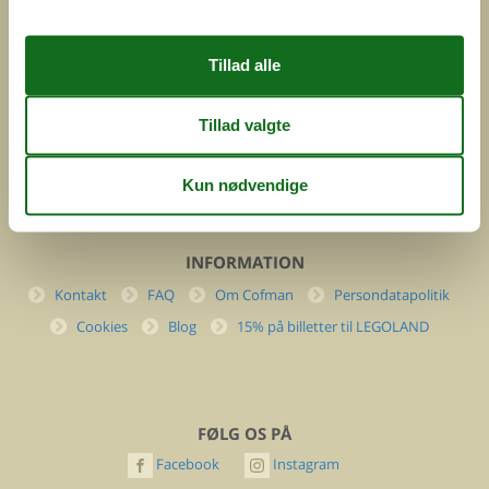
Feline Holidays A/S
Nygade 8b. 2. th
DK-7400 Herning
Danmark
Cofman.com
Momsnr.: DK26347688
(+45) 7877 0427
info@cofman.com
INFORMATION
Kontakt
FAQ
Om Cofman
Persondatapolitik
Cookies
Blog
15% på billetter til LEGOLAND
FØLG OS PÅ
Facebook
Instagram