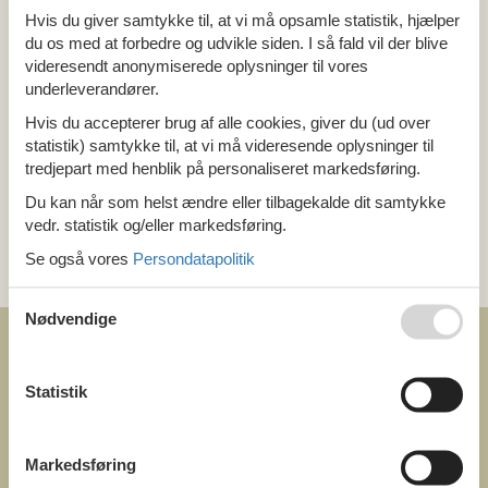
Hvis du giver samtykke til, at vi må opsamle statistik, hjælper
Alle
du os med at forbedre og udvikle siden. I så fald vil der blive
Holland
Ijsselmeer
videresendt anonymiserede oplysninger til vores
underleverandører.
Hvis du accepterer brug af alle cookies, giver du (ud over
Tema
statistik) samtykke til, at vi må videresende oplysninger til
Alle
tredjepart med henblik på personaliseret markedsføring.
Last minute
Du kan når som helst ændre eller tilbagekalde dit samtykke
vedr. statistik og/eller markedsføring.
Kategori
Se også vores
Persondatapolitik
Alle
Nødvendige
Statistik
COFMAN.COM
Markedsføring
ved