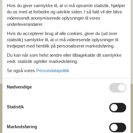
Hvis du giver samtykke til, at vi må opsamle statistik, hjælper
Alle
du os med at forbedre og udvikle siden. I så fald vil der blive
Holland
Limburg
videresendt anonymiserede oplysninger til vores
underleverandører.
Hvis du accepterer brug af alle cookies, giver du (ud over
Tema
statistik) samtykke til, at vi må videresende oplysninger til
Alle
tredjepart med henblik på personaliseret markedsføring.
Luksus
Du kan når som helst ændre eller tilbagekalde dit samtykke
vedr. statistik og/eller markedsføring.
Kategori
Se også vores
Persondatapolitik
Alle
Nødvendige
Statistik
COFMAN.COM
Markedsføring
ved