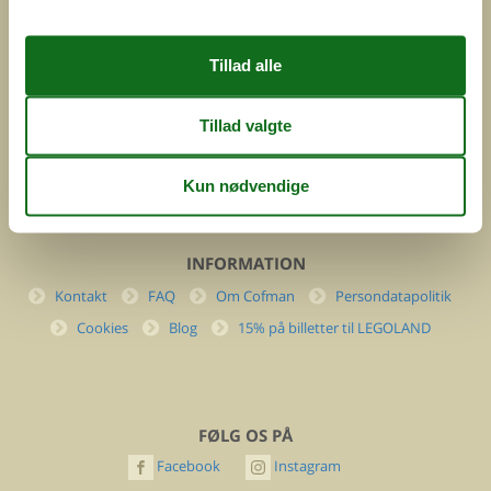
Feline Holidays A/S
Nygade 8b. 2. th
DK-7400 Herning
Danmark
Cofman.com
Momsnr.: DK26347688
(+45) 7877 0427
info@cofman.com
INFORMATION
Kontakt
FAQ
Om Cofman
Persondatapolitik
Cookies
Blog
15% på billetter til LEGOLAND
FØLG OS PÅ
Facebook
Instagram