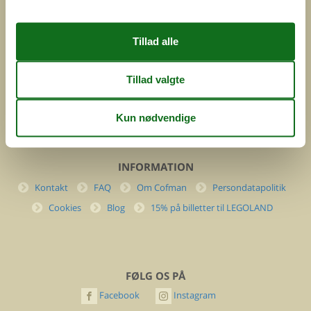
Feline Holidays A/S
Nygade 8b. 2. th
DK-7400 Herning
Danmark
Cofman.com
Momsnr.: DK26347688
(+45) 7877 0427
info@cofman.com
INFORMATION
Kontakt
FAQ
Om Cofman
Persondatapolitik
Cookies
Blog
15% på billetter til LEGOLAND
FØLG OS PÅ
Facebook
Instagram