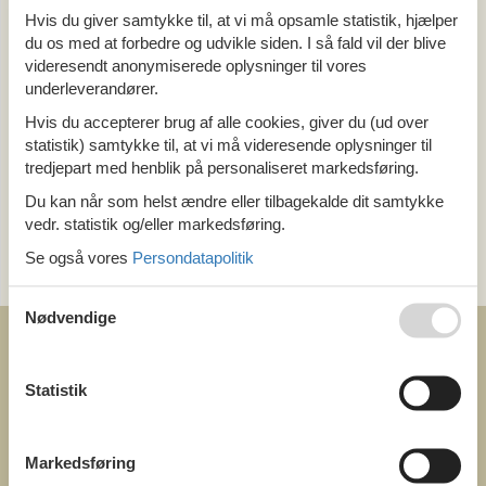
Hvis du giver samtykke til, at vi må opsamle statistik, hjælper
Alle
du os med at forbedre og udvikle siden. I så fald vil der blive
Holland
Nord Brabant
videresendt anonymiserede oplysninger til vores
underleverandører.
Hvis du accepterer brug af alle cookies, giver du (ud over
Tema
statistik) samtykke til, at vi må videresende oplysninger til
Alle
tredjepart med henblik på personaliseret markedsføring.
Last minute
Du kan når som helst ændre eller tilbagekalde dit samtykke
vedr. statistik og/eller markedsføring.
Kategori
Se også vores
Persondatapolitik
Alle
Nødvendige
Statistik
COFMAN.COM
Markedsføring
ved