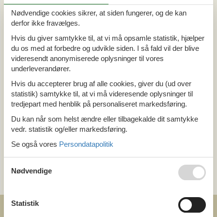
Alle
Nødvendige cookies sikrer, at siden fungerer, og de kan
Din Cofman ferie
derfor ikke fravælges.
Hvis du giver samtykke til, at vi må opsamle statistik, hjælper
Område
du os med at forbedre og udvikle siden. I så fald vil der blive
Alle
videresendt anonymiserede oplysninger til vores
Holland
underleverandører.
Utrecht
Hvis du accepterer brug af alle cookies, giver du (ud over
statistik) samtykke til, at vi må videresende oplysninger til
tredjepart med henblik på personaliseret markedsføring.
Tema
Du kan når som helst ændre eller tilbagekalde dit samtykke
Alle
Hund
vedr. statistik og/eller markedsføring.
Pool
Se også vores
Persondatapolitik
Kategori
Nødvendige
Alle
Statistik