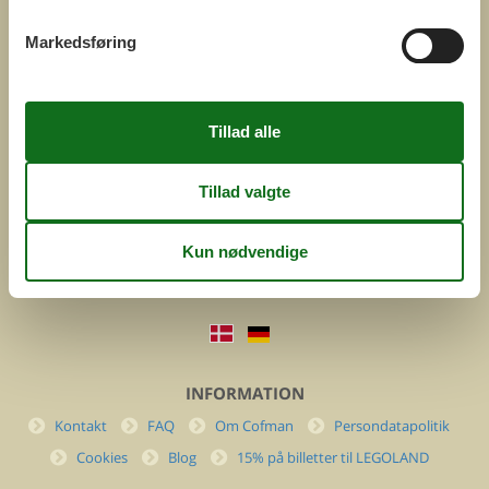
Markedsføring
COFMAN.COM
ved
Feline Holidays A/S
Nygade 8b. 2. th
DK-7400 Herning
Danmark
Cofman.com
Momsnr.: DK26347688
(+45) 7877 0427
info@cofman.com
INFORMATION
Kontakt
FAQ
Om Cofman
Persondatapolitik
Cookies
Blog
15% på billetter til LEGOLAND