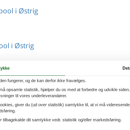
ool i Østrig
ol i Østrig
ykke
Det
pool i Østrig
den fungerer, og de kan derfor ikke fravælges.
 må opsamle statistik, hjælper du os med at forbedre og udvikle siden. I
ninger til vores underleverandører.
ookies, giver du (ud over statistik) samtykke til, at vi må videresende
dsføring.
mmerhuse Saalbach
 tilbagekalde dit samtykke vedr. statistik og/eller markedsføring.