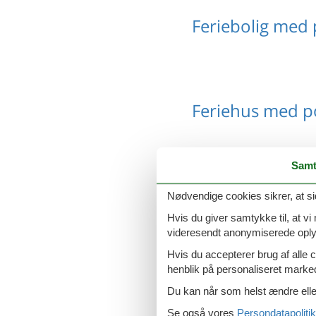
Feriebolig med p
Feriehus med po
Samt
Sommerhus med 
Nødvendige cookies sikrer, at si
Hvis du giver samtykke til, at vi
videresendt anonymiserede oplys
Hvis du accepterer brug af alle c
henblik på personaliseret marke
Last minute so
Du kan når som helst ændre eller
Se også vores
Persondatapolitik