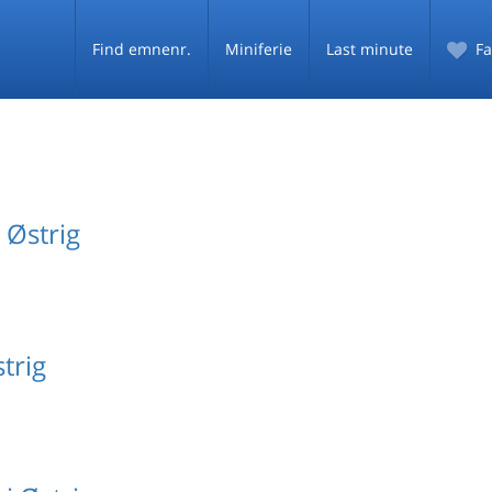
Find emnenr.
Miniferie
Last minute
Fa
i Østrig
strig