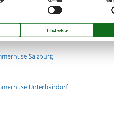
ge
Statistik
Mark
mmerhuse Oberösterreich
mmerhuse Salzburg
mmerhuse Unterbairdorf