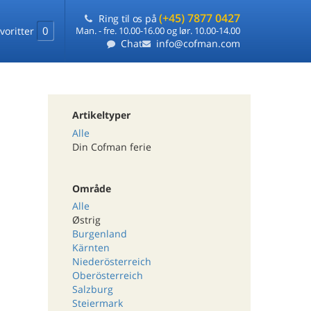
(+45) 7877 0427
Ring til os på
0
voritter
Man. - fre. 10.00-16.00 og lør. 10.00-14.00
Chat
info@cofman.com
Artikeltyper
Alle
Din Cofman ferie
Område
Alle
Østrig
Burgenland
Kärnten
Niederösterreich
Oberösterreich
Salzburg
Steiermark