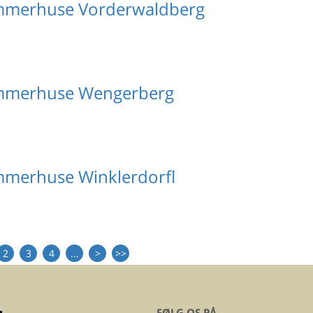
ommerhuse Vorderwaldberg
ommerhuse Wengerberg
mmerhuse Winklerdorfl
2
3
4
...
>
>>
FØLG OS PÅ