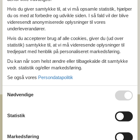
Alle
Hvis du giver samtykke til, at vi må opsamle statistik, hjælper
Østrig
du os med at forbedre og udvikle siden. I så fald vil der blive
Salzburg
videresendt anonymiserede oplysninger til vores
underleverandører.
Tema
Hvis du accepterer brug af alle cookies, giver du (ud over
statistik) samtykke til, at vi må videresende oplysninger til
Alle
tredjepart med henblik på personaliseret markedsføring.
Luksus
Du kan når som helst ændre eller tilbagekalde dit samtykke
vedr. statistik og/eller markedsføring.
Kategori
Se også vores
Persondatapolitik
Alle
Attraktioner
Nødvendige
Statistik
COFMAN.COM
Markedsføring