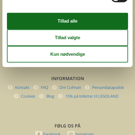
ved
Feline Holidays A/S
Nygade 8b. 2. th
DK-7400 Herning
Danmark
Cofman.com
Momsnr.: DK26347688
(+45) 7877 0427
info@cofman.com
INFORMATION
Kontakt
FAQ
Om Cofman
Persondatapolitik
Cookies
Blog
15% på billetter til LEGOLAND
FØLG OS PÅ
Facebook
Instagram