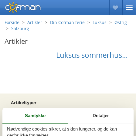
Forside
Artikler
Din Cofman ferie
Luksus
Østrig
Salzburg
Artikler
Luksus sommerhus Salzburg
Artikeltyper
Alle
Samtykke
Detaljer
Din Cofman ferie
Nødvendige cookies sikrer, at siden fungerer, og de kan
Område
derfor ikke fravælges.