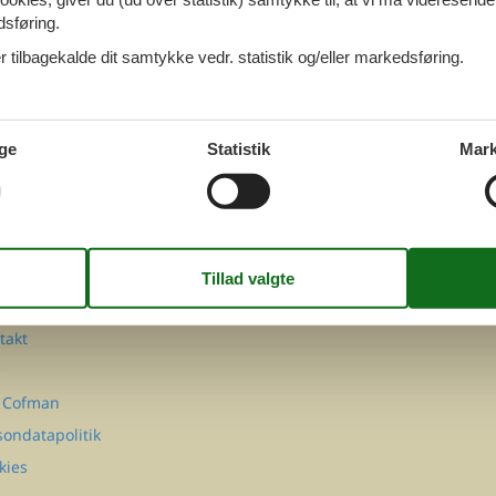
dsføring.
 tilbagekalde dit samtykke vedr. statistik og/eller markedsføring.
ge
Statistik
Mark
FØLG OS PÅ
Facebook
Instagram
MATION
takt
Q
 Cofman
sondatapolitik
kies