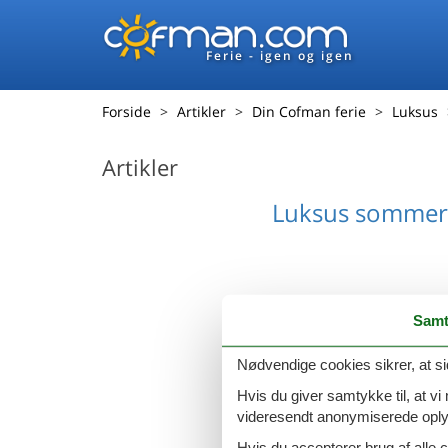
Ferie - igen og igen
Forside
Artikler
Din Cofman ferie
Luksus
Artikler
Luksus sommer
Samt
Luksus sommer
Nødvendige cookies sikrer, at si
Hvis du giver samtykke til, at vi
videresendt anonymiserede oplys
Hvis du accepterer brug af alle c