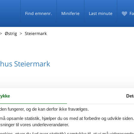
Find emnenr.
Miniferie
Last minute
Fa
Østrig
Steiermark
hus Steiermark
ykke
Det
hus Paal
den fungerer, og de kan derfor ikke fravælges.
 må opsamle statistik, hjælper du os med at forbedre og udvikle siden. I
ninger til vores underleverandører.
ookies, giver du (ud over statistik) samtykke til, at vi må videresende