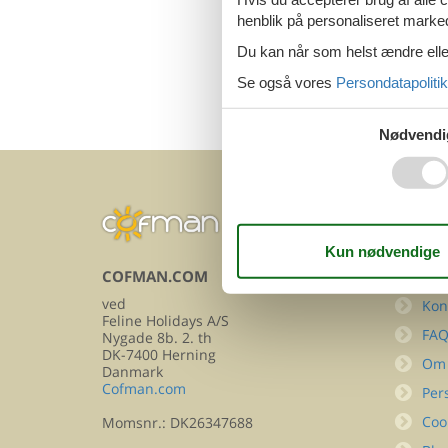
henblik på personaliseret marke
Du kan når som helst ændre eller
Se også vores
Persondatapolitik
Nødvendi
COFMAN.COM
INFOR
ved
Kon
Feline Holidays A/S
FA
Nygade 8b. 2. th
DK-7400 Herning
Om
Danmark
Cofman.com
Per
Coo
Momsnr.: DK26347688