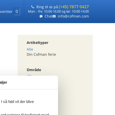
(+45) 7877 0427
Ring til os på
0
voritter
Man. - fre. 10.00-16.00 og lør. 10.00-14.00
Chat
info@cofman.com
Artikeltyper
Alle
Din Cofman ferie
Område
Alle
Østrig
aljer
Steiermark
Paal
 så fald vil der blive
Tema
Alle
 oplysninger til tredjepart med