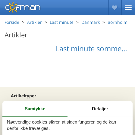
Forside
Artikler
Last minute
Danmark
Bornholm
Artikler
Last minute sommerhus på Bornholm
Artikeltyper
Alle
Samtykke
Detaljer
Din Cofman ferie
Nødvendige cookies sikrer, at siden fungerer, og de kan
Område
derfor ikke fravælges.