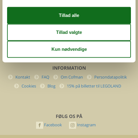
DK-7400 Herning
Danmark
Cofman.com
Momsnr.: DK26347688
(+45) 7877 0427
info@cofman.com
INFORMATION
Kontakt
FAQ
Om Cofman
Persondatapolitik
Cookies
Blog
15% på billetter til LEGOLAND
FØLG OS PÅ
Facebook
Instagram