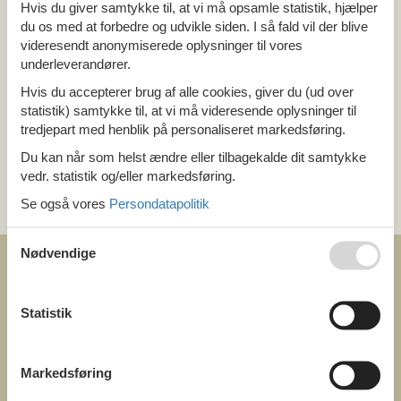
Alle
Hvis du giver samtykke til, at vi må opsamle statistik, hjælper
Danmark
du os med at forbedre og udvikle siden. I så fald vil der blive
Bornholm
videresendt anonymiserede oplysninger til vores
underleverandører.
Tema
Hvis du accepterer brug af alle cookies, giver du (ud over
statistik) samtykke til, at vi må videresende oplysninger til
Alle
tredjepart med henblik på personaliseret markedsføring.
Last minute
Du kan når som helst ændre eller tilbagekalde dit samtykke
vedr. statistik og/eller markedsføring.
Kategori
Se også vores
Persondatapolitik
Alle
Nødvendige
Statistik
COFMAN.COM
ved
Markedsføring
Feline Holidays A/S
Nygade 8b. 2. th