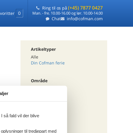
(+45) 7877 0427
Ring til os på
0
voritter
Man. - fre. 10.00-16.00 og lør. 10.00-14.00
Chat
info@cofman.com
Artikeltyper
Alle
Din Cofman ferie
Område
Alle
aljer
Danmark
Sjælland
Nordsjælland
 så fald vil der blive
Tema
 oplysninger til tredjepart med
Alle