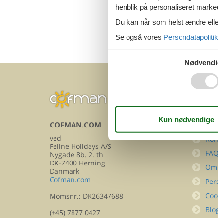
henblik på personaliseret marke
Du kan når som helst ændre eller
Se også vores
Persondatapolitik
Nødvendi
COFMAN.COM
INFOR
ved
Kon
Feline Holidays A/S
FA
Nygade 8b. 2. th
DK-7400 Herning
Om
Danmark
Cofman.com
Per
Coo
Momsnr.: DK26347688
Blo
(+45) 7877 0427