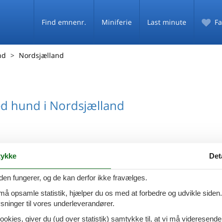
Find emnenr.
Miniferie
Last minute
Fa
nd
Nordsjælland
 hund i Nordsjælland
ykke
Det
den fungerer, og de kan derfor ikke fravælges.
 må opsamle statistik, hjælper du os med at forbedre og udvikle siden. I
ninger til vores underleverandører.
ookies, giver du (ud over statistik) samtykke til, at vi må videresende