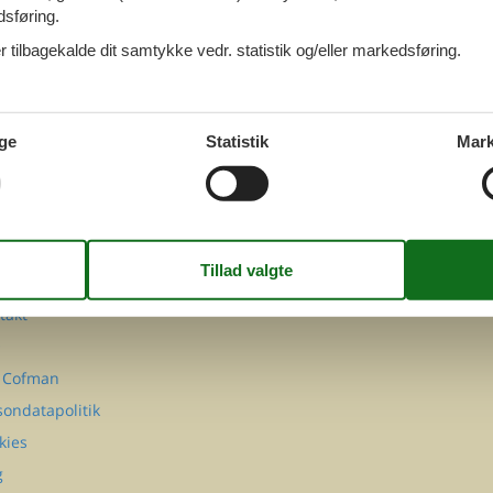
dsføring.
 tilbagekalde dit samtykke vedr. statistik og/eller markedsføring.
ge
Statistik
Mark
FØLG OS PÅ
Facebook
Instagram
MATION
takt
Q
 Cofman
sondatapolitik
kies
g