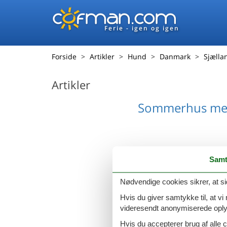
Ferie - igen og igen
Forside
Artikler
Hund
Danmark
Sjælla
Artikler
Sommerhus med
Samt
Nødvendige cookies sikrer, at si
Hvis du giver samtykke til, at vi
videresendt anonymiserede oplys
Hvis du accepterer brug af alle c