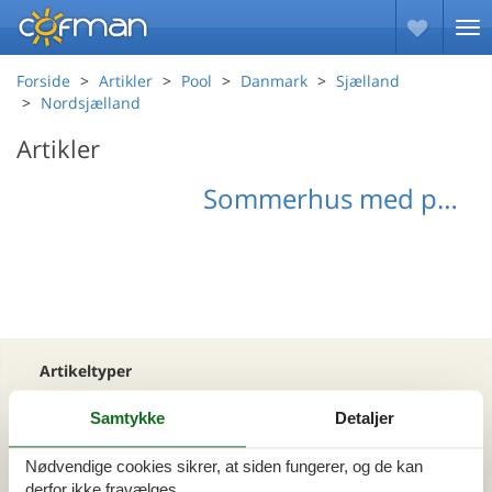
Forside
Artikler
Pool
Danmark
Sjælland
Nordsjælland
Artikler
Sommerhus med pool i Nordsjælland
Artikeltyper
Alle
Samtykke
Detaljer
Din Cofman ferie
Nødvendige cookies sikrer, at siden fungerer, og de kan
Område
derfor ikke fravælges.