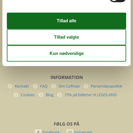
ved
Feline Holidays A/S
Nygade 8b. 2. th
DK-7400 Herning
Danmark
Cofman.com
Momsnr.: DK26347688
(+45) 7877 0427
info@cofman.com
INFORMATION
Kontakt
FAQ
Om Cofman
Persondatapolitik
Cookies
Blog
15% på billetter til LEGOLAND
FØLG OS PÅ
Facebook
Instagram