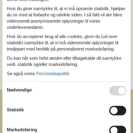
Alle
Hvis du giver samtykke til, at vi må opsamle statistik, hjælper
Danmark
du os med at forbedre og udvikle siden. I så fald vil der blive
Sjælland
videresendt anonymiserede oplysninger til vores
Nordsjælland
underleverandører.
Hvis du accepterer brug af alle cookies, giver du (ud over
Tema
statistik) samtykke til, at vi må videresende oplysninger til
tredjepart med henblik på personaliseret markedsføring.
Alle
Pool
Du kan når som helst ændre eller tilbagekalde dit samtykke
vedr. statistik og/eller markedsføring.
Kategori
Se også vores
Persondatapolitik
Alle
Nødvendige
Statistik
COFMAN.COM
Markedsføring