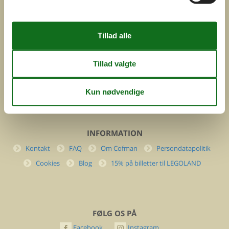
ved
Feline Holidays A/S
Nygade 8b. 2. th
DK-7400 Herning
Danmark
Cofman.com
Momsnr.: DK26347688
(+45) 7877 0427
info@cofman.com
INFORMATION
Kontakt
FAQ
Om Cofman
Persondatapolitik
Cookies
Blog
15% på billetter til LEGOLAND
FØLG OS PÅ
Facebook
Instagram