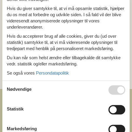
Alle
Hvis du giver samtykke til, at vi må opsamle statistik, hjælper
Danmark
du os med at forbedre og udvikle siden. I så fald vil der blive
Sjælland
videresendt anonymiserede oplysninger til vores
Nordsjælland
underleverandører.
Hvis du accepterer brug af alle cookies, giver du (ud over
Tema
statistik) samtykke til, at vi må videresende oplysninger til
tredjepart med henblik på personaliseret markedsføring.
Alle
Last minute
Du kan når som helst ændre eller tilbagekalde dit samtykke
vedr. statistik og/eller markedsføring.
Kategori
Se også vores
Persondatapolitik
Alle
Nødvendige
Statistik
COFMAN.COM
Markedsføring