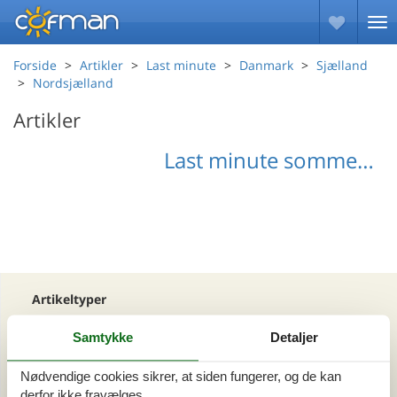
Forside
Artikler
Last minute
Danmark
Sjælland
Nordsjælland
Artikler
Last minute sommerhus i Nordsjælland
Artikeltyper
Alle
Samtykke
Detaljer
Din Cofman ferie
Nødvendige cookies sikrer, at siden fungerer, og de kan
Område
derfor ikke fravælges.