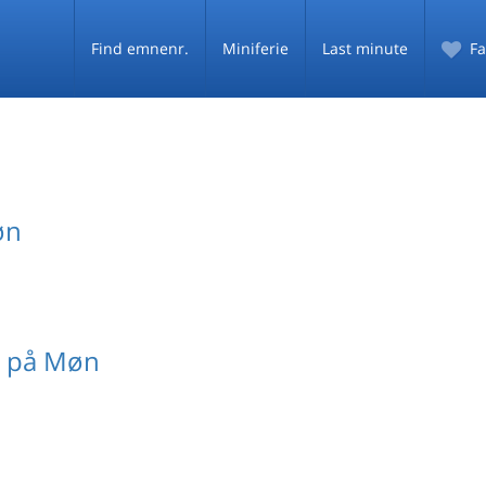
Find emnenr.
Miniferie
Last minute
Fa
øn
d på Møn