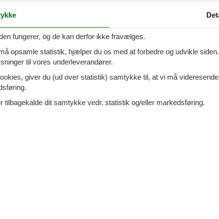
10 personer på Møn
ykke
Det
den fungerer, og de kan derfor ikke fravælges.
 må opsamle statistik, hjælper du os med at forbedre og udvikle siden. I
ninger til vores underleverandører.
Møn uge 30
ookies, giver du (ud over statistik) samtykke til, at vi må videresende
dsføring.
 tilbagekalde dit samtykke vedr. statistik og/eller markedsføring.
Møn uge 31
12 personer på Møn