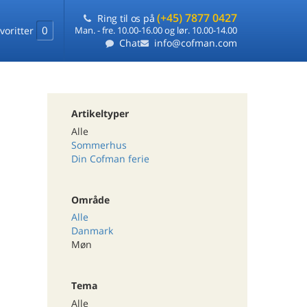
(+45) 7877 0427
Ring til os på
0
voritter
Man. - fre. 10.00-16.00 og lør. 10.00-14.00
Chat
info@cofman.com
Artikeltyper
Alle
Sommerhus
Din Cofman ferie
Område
Alle
Danmark
Møn
Tema
Alle