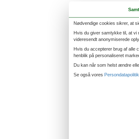
Sommerhus til 
Samt
Nødvendige cookies sikrer, at si
Hvis du giver samtykke til, at vi
videresendt anonymiserede oplys
Sommerhus på 
Hvis du accepterer brug af alle c
henblik på personaliseret marke
Du kan når som helst ændre eller
Se også vores
Persondatapolitik
Sommerhus på 
Sommerhus til 