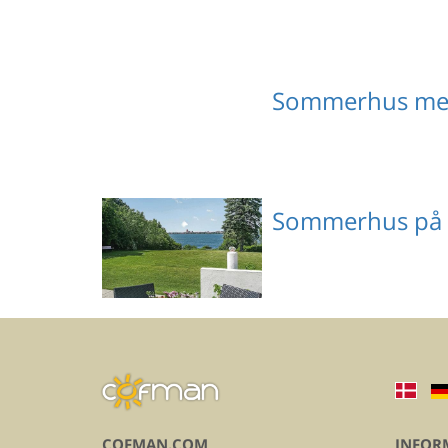
Sommerhus med
Sommerhus på
Emne nr.: 160-G1096
COFMAN.COM
INFOR