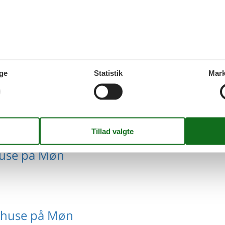
d pool på Møn
ge
Statistik
Mark
d hund på Møn
use på Møn
huse på Møn