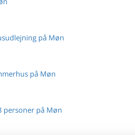
Møn
usudlejning på Møn
ommerhus på Møn
8 personer på Møn