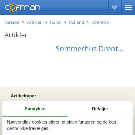
Forside
Artikler
Hund
Holland
Drenthe
Artikler
Sommerhus Drenthe med hund
Artikeltyper
Alle
Samtykke
Detaljer
Din Cofman ferie
Nødvendige cookies sikrer, at siden fungerer, og de kan
Område
derfor ikke fravælges.