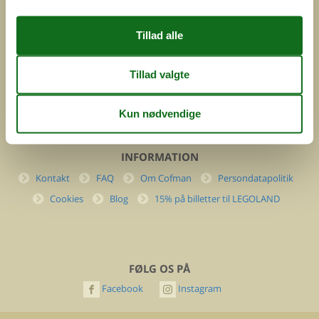
DK-7400 Herning
Danmark
Cofman.com
Momsnr.: DK26347688
(+45) 7877 0427
info@cofman.com
INFORMATION
Kontakt
FAQ
Om Cofman
Persondatapolitik
Cookies
Blog
15% på billetter til LEGOLAND
FØLG OS PÅ
Facebook
Instagram