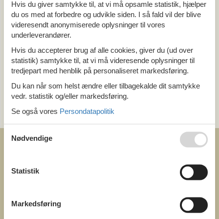
Alle
Hvis du giver samtykke til, at vi må opsamle statistik, hjælper
Holland
du os med at forbedre og udvikle siden. I så fald vil der blive
Drenthe
videresendt anonymiserede oplysninger til vores
underleverandører.
Tema
Hvis du accepterer brug af alle cookies, giver du (ud over
statistik) samtykke til, at vi må videresende oplysninger til
Alle
tredjepart med henblik på personaliseret markedsføring.
Hund
Du kan når som helst ændre eller tilbagekalde dit samtykke
vedr. statistik og/eller markedsføring.
Kategori
Se også vores
Persondatapolitik
Alle
Nødvendige
Statistik
COFMAN.COM
ved
Markedsføring
Feline Holidays A/S
Nygade 8b. 2. th