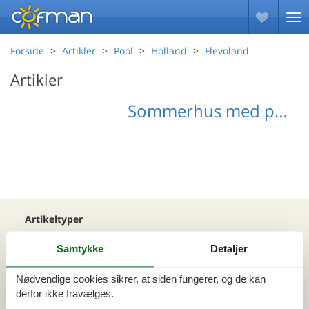
Forside
Artikler
Pool
Holland
Flevoland
Artikler
Sommerhus med pool Flevoland
Artikeltyper
Alle
Samtykke
Detaljer
Din Cofman ferie
Nødvendige cookies sikrer, at siden fungerer, og de kan
Område
derfor ikke fravælges.