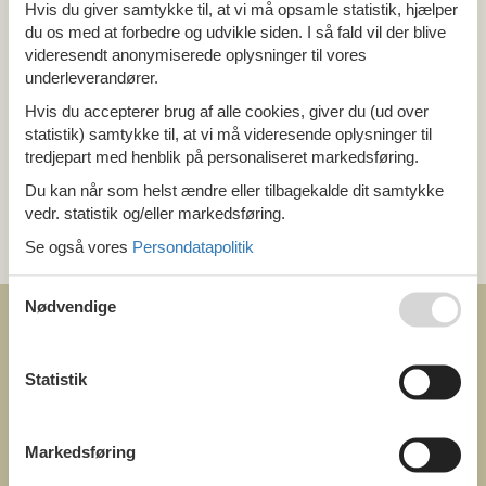
Alle
Hvis du giver samtykke til, at vi må opsamle statistik, hjælper
Holland
du os med at forbedre og udvikle siden. I så fald vil der blive
Flevoland
videresendt anonymiserede oplysninger til vores
underleverandører.
Tema
Hvis du accepterer brug af alle cookies, giver du (ud over
statistik) samtykke til, at vi må videresende oplysninger til
Alle
tredjepart med henblik på personaliseret markedsføring.
Pool
Du kan når som helst ændre eller tilbagekalde dit samtykke
vedr. statistik og/eller markedsføring.
Kategori
Se også vores
Persondatapolitik
Alle
Nødvendige
Statistik
COFMAN.COM
ved
Markedsføring
Feline Holidays A/S
Nygade 8b. 2. th