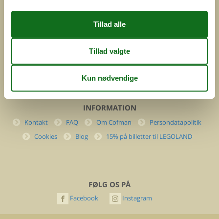
DK-7400 Herning
Danmark
Cofman.com
Momsnr.: DK26347688
(+45) 7877 0427
info@cofman.com
INFORMATION
Kontakt
FAQ
Om Cofman
Persondatapolitik
Cookies
Blog
15% på billetter til LEGOLAND
FØLG OS PÅ
Facebook
Instagram