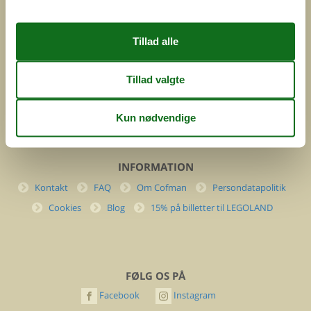
Feline Holidays A/S
Nygade 8b. 2. th
DK-7400 Herning
Danmark
Cofman.com
Momsnr.: DK26347688
(+45) 7877 0427
info@cofman.com
INFORMATION
Kontakt
FAQ
Om Cofman
Persondatapolitik
Cookies
Blog
15% på billetter til LEGOLAND
FØLG OS PÅ
Facebook
Instagram