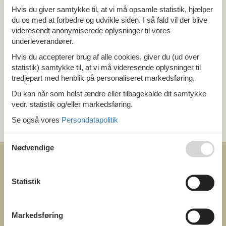
Hvis du giver samtykke til, at vi må opsamle statistik, hjælper
Alle
du os med at forbedre og udvikle siden. I så fald vil der blive
Holland
Nord Brabant
videresendt anonymiserede oplysninger til vores
underleverandører.
Hvis du accepterer brug af alle cookies, giver du (ud over
Tema
statistik) samtykke til, at vi må videresende oplysninger til
Alle
tredjepart med henblik på personaliseret markedsføring.
Last minute
Du kan når som helst ændre eller tilbagekalde dit samtykke
vedr. statistik og/eller markedsføring.
Kategori
Se også vores
Persondatapolitik
Alle
Nødvendige
Statistik
COFMAN.COM
Markedsføring
ved