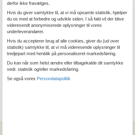
derfor ikke fravælges.
Hvis du giver samtykke til, at vi må opsamle statistik, hjælper
du os med at forbedre og udvikle siden. I så fald vil der blive
videresendt anonymiserede oplysninger til vores
Emne nr.: 141-HZE133
Sommerhus på Noord Beveland
underleverandører.
Hvis du accepterer brug af alle cookies, giver du (ud over
statistik) samtykke til, at vi må videresende oplysninger til
tredjepart med henblik på personaliseret markedsføring.
Du kan når som helst ændre eller tilbagekalde dit samtykke
Emne nr.: 363-NL-4493-
Last minute sommerhuse Sluis
vedr. statistik og/eller markedsføring.
141
Se også vores
Persondatapolitik
<<
<
1
2
Artikeltyper