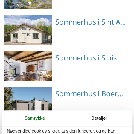
Emne nr.: 314-
Sommerhus i Sint Annaland
NL4691.106.1
Emne nr.: 141-HZE069
Sommerhus i Sluis
Emne nr.: 314-
Sommerhus i Boerenhol
NL4511.602.1
Samtykke
Detaljer
Emne nr.: 363-NL-4511-
Sommerhus i Zeeland
Nødvendige cookies sikrer, at siden fungerer, og de kan
21