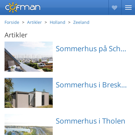
Forside
Artikler
Holland
Zeeland
Artikler
Sommerhus på Schouwen Duiveland
Emne nr.: 141-HZE043
Sommerhus i Breskens
Emne nr.: 363-NL-4511-
Sommerhus i Tholen
21