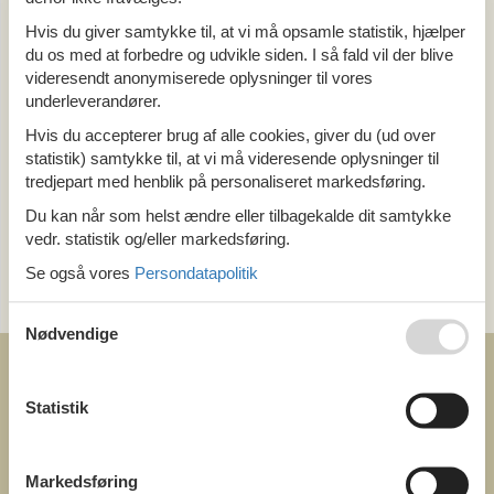
Alle
Østrig
Hvis du giver samtykke til, at vi må opsamle statistik, hjælper
Tyrol
du os med at forbedre og udvikle siden. I så fald vil der blive
Stubaital
videresendt anonymiserede oplysninger til vores
underleverandører.
Tema
Hvis du accepterer brug af alle cookies, giver du (ud over
statistik) samtykke til, at vi må videresende oplysninger til
Alle
tredjepart med henblik på personaliseret markedsføring.
Pool
Du kan når som helst ændre eller tilbagekalde dit samtykke
vedr. statistik og/eller markedsføring.
Kategori
Se også vores
Persondatapolitik
Alle
Attraktioner
Nødvendige
Statistik
COFMAN.COM
Markedsføring