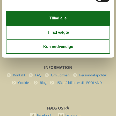
ved
Feline Holidays A/S
Nygade 8b. 2. th
DK-7400 Herning
Danmark
Cofman.com
Momsnr.: DK26347688
(+45) 7877 0427
info@cofman.com
INFORMATION
Kontakt
FAQ
Om Cofman
Persondatapolitik
Cookies
Blog
15% på billetter til LEGOLAND
FØLG OS PÅ
Facebook
Instagram