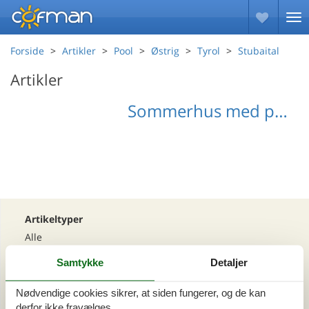
Forside
Artikler
Pool
Østrig
Tyrol
Stubaital
Artikler
Sommerhus med pool Stubaital
Artikeltyper
Alle
Din Cofman ferie
Samtykke
Detaljer
Område
Nødvendige cookies sikrer, at siden fungerer, og de kan
derfor ikke fravælges.