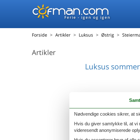
Ferie - igen og igen
Forside
Artikler
Luksus
Østrig
Steierm
Artikler
Luksus sommer
Samt
Luksus sommer
Nødvendige cookies sikrer, at si
Hvis du giver samtykke til, at vi
videresendt anonymiserede oplys
Hvis du accepterer brug af alle c