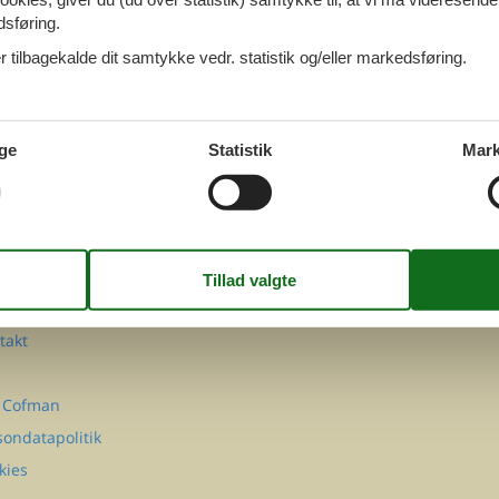
dsføring.
 tilbagekalde dit samtykke vedr. statistik og/eller markedsføring.
ge
Statistik
Mark
FØLG OS PÅ
Facebook
Instagram
MATION
takt
Q
 Cofman
sondatapolitik
kies