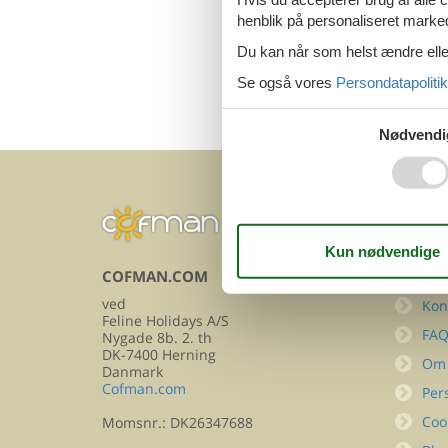
henblik på personaliseret marke
Du kan når som helst ændre eller
Se også vores
Persondatapolitik
Nødvendi
COFMAN.COM
INFOR
ved
Kon
Feline Holidays A/S
FA
Nygade 8b. 2. th
DK-7400 Herning
Om
Danmark
Cofman.com
Per
Coo
Momsnr.: DK26347688