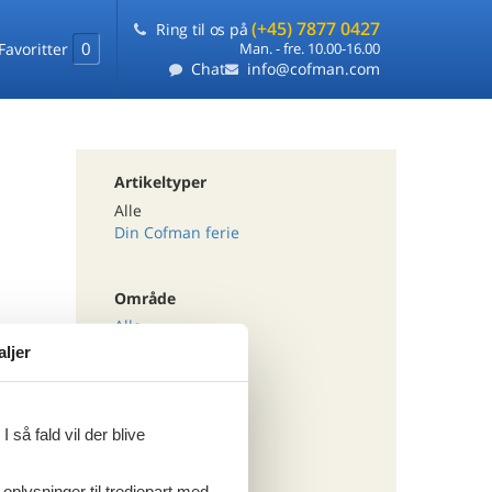
(+45) 7877 0427
Ring til os på
0
Favoritter
Man. - fre. 10.00-16.00
Chat
info@cofman.com
Artikeltyper
Alle
Din Cofman ferie
Område
Alle
Østrig
aljer
Steiermark
Paal
 så fald vil der blive
Tema
Alle
 oplysninger til tredjepart med