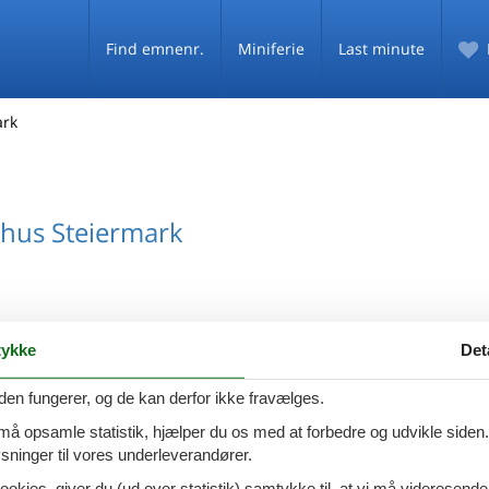
Find emnenr.
Miniferie
Last minute
ark
hus Steiermark
ykke
Det
hus Paal
den fungerer, og de kan derfor ikke fravælges.
 må opsamle statistik, hjælper du os med at forbedre og udvikle siden. I
ninger til vores underleverandører.
ookies, giver du (ud over statistik) samtykke til, at vi må videresende