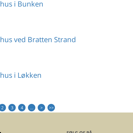
hus i Bunken
us ved Bratten Strand
hus i Løkken
2
3
4
...
>
>>
FØLG OS PÅ