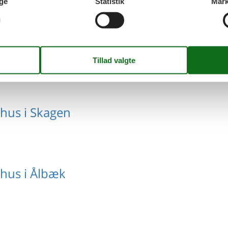
ge
Statistik
Mark
us i Kettrup Bjerge
hus i Skagen
hus i Ålbæk