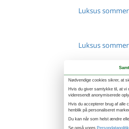
Luksus sommerh
Luksus sommer
Samt
Luksus sommerh
Nødvendige cookies sikrer, at si
Hvis du giver samtykke til, at vi
videresendt anonymiserede oplys
Hvis du accepterer brug af alle c
henblik på personaliseret marke
Luksus sommerh
Du kan når som helst ændre eller
Se også vores
Persondatapolitik