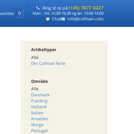
(+45) 7877 0427
Ring til os på
0
voritter
Man. - fre. 10.00-16.00 og lør. 10.00-14.00
Chat
info@cofman.com
Artikeltyper
Alle
Din Cofman ferie
Område
Alle
Danmark
Frankrig
Holland
Italien
Kroatien
Norge
Portugal