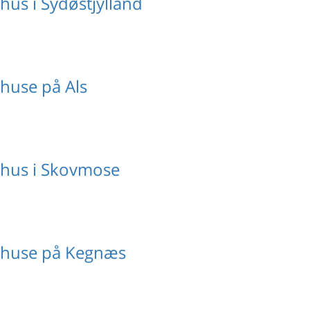
us i Sydøstjylland
huse på Als
hus i Skovmose
huse på Kegnæs