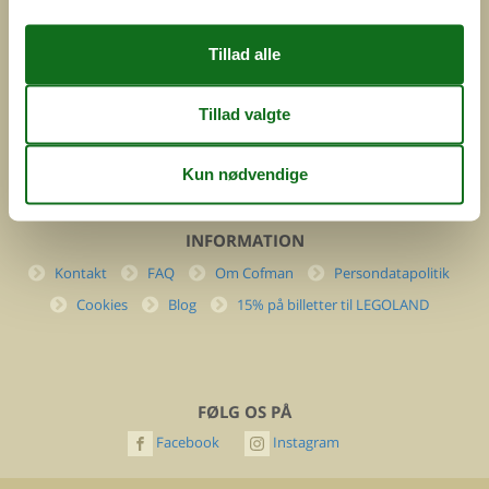
DK-7400 Herning
Danmark
Cofman.com
Momsnr.: DK26347688
(+45) 7877 0427
info@cofman.com
INFORMATION
Kontakt
FAQ
Om Cofman
Persondatapolitik
Cookies
Blog
15% på billetter til LEGOLAND
FØLG OS PÅ
Facebook
Instagram