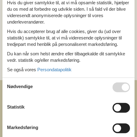
Alle
Hvis du giver samtykke til, at vi må opsamle statistik, hjælper
Holland
du os med at forbedre og udvikle siden. I så fald vil der blive
Gelderland
videresendt anonymiserede oplysninger til vores
underleverandører.
Tema
Hvis du accepterer brug af alle cookies, giver du (ud over
statistik) samtykke til, at vi må videresende oplysninger til
Alle
tredjepart med henblik på personaliseret markedsføring.
Last minute
Du kan når som helst ændre eller tilbagekalde dit samtykke
vedr. statistik og/eller markedsføring.
Kategori
Se også vores
Persondatapolitik
Alle
Nødvendige
Statistik
COFMAN.COM
ved
Markedsføring
Feline Holidays A/S
Nygade 8b. 2. th