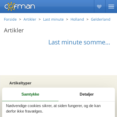
Forside
Artikler
Last minute
Holland
Gelderland
Artikler
Last minute sommerhuse Gelderland
Artikeltyper
Alle
Samtykke
Detaljer
Din Cofman ferie
Nødvendige cookies sikrer, at siden fungerer, og de kan
Område
derfor ikke fravælges.