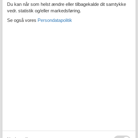
Emne nr.: 141-HGE037
Sommerhus i Voorst
Du kan når som helst ændre eller tilbagekalde dit samtykke
vedr. statistik og/eller markedsføring.
Se også vores
Persondatapolitik
Emne nr.: 363-NL-7395-
Sommerhusi Driesprong
01
Sommerhus i Harderwijk
Emne nr.: 540-169608-
Sommerhus i Gelderland
134793