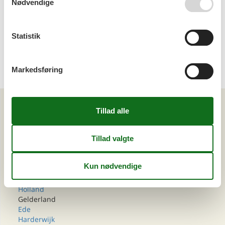
Nødvendige
Emne nr.: 141-HFL126
Sommerhus i Ede
Statistik
Markedsføring
Emne nr.: 141-HGE175
Artikeltyper
Alle
Sommerhus
Din Cofman ferie
Område
Alle
Holland
Gelderland
Ede
Harderwijk