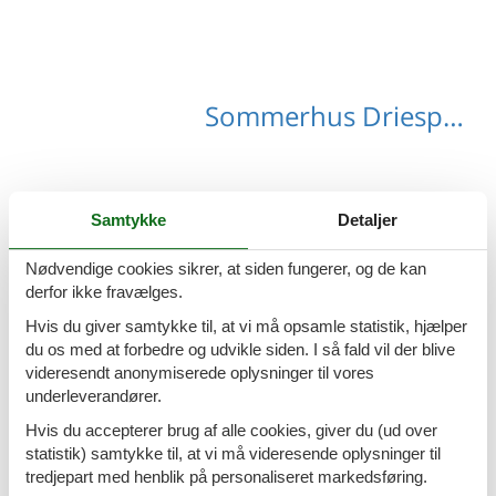
Sommerhus Driesprong med hund
Samtykke
Detaljer
Sommerhus i Terwolde
Nødvendige cookies sikrer, at siden fungerer, og de kan
derfor ikke fravælges.
Hvis du giver samtykke til, at vi må opsamle statistik, hjælper
du os med at forbedre og udvikle siden. I så fald vil der blive
Emne nr.: 141-HGE154
videresendt anonymiserede oplysninger til vores
Sommerhus i Frankrijk
underleverandører.
Hvis du accepterer brug af alle cookies, giver du (ud over
statistik) samtykke til, at vi må videresende oplysninger til
tredjepart med henblik på personaliseret markedsføring.