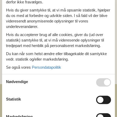
derfor ikke fravælges.
Alle
Hvis du giver samtykke til, at vi må opsamle statistik, hjælper
Østrig
du os med at forbedre og udvikle siden. I så fald vil der blive
Salzburg
Unterbairdorf
videresendt anonymiserede oplysninger til vores
underleverandører.
Hvis du accepterer brug af alle cookies, giver du (ud over
Tema
statistik) samtykke til, at vi må videresende oplysninger til
Alle
tredjepart med henblik på personaliseret markedsføring.
Last minute
Du kan når som helst ændre eller tilbagekalde dit samtykke
vedr. statistik og/eller markedsføring.
Kategori
Se også vores
Persondatapolitik
Alle
Attraktioner
Nødvendige
Statistik
COFMAN.COM
Markedsføring