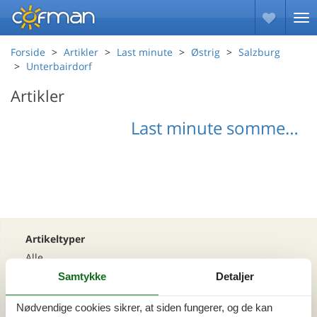
Forside
Artikler
Last minute
Østrig
Salzburg
Unterbairdorf
Artikler
Last minute sommerhuse Unterbairdorf
Artikeltyper
Alle
Din Cofman ferie
Samtykke
Detaljer
Nødvendige cookies sikrer, at siden fungerer, og de kan
Område