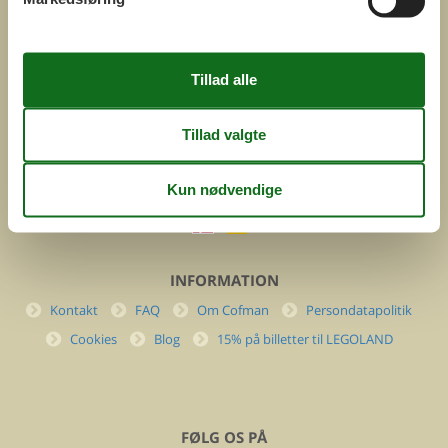
ved
Feline Holidays A/S
Nygade 8b. 2. th
DK-7400 Herning
Danmark
Cofman.com
Momsnr.: DK26347688
(+45) 7877 0427
info@cofman.com
INFORMATION
Kontakt
FAQ
Om Cofman
Persondatapolitik
Cookies
Blog
15% på billetter til LEGOLAND
FØLG OS PÅ