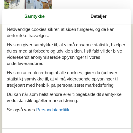
Samtykke
Detaljer
Emne nr.: 301-
AT5581.200.1
Nødvendige cookies sikrer, at siden fungerer, og de kan
Artikeltyper
derfor ikke fravælges.
Alle
Hvis du giver samtykke til, at vi må opsamle statistik, hjælper
Sommerhus
du os med at forbedre og udvikle siden. I så fald vil der blive
Din Cofman ferie
videresendt anonymiserede oplysninger til vores
underleverandører.
Område
Hvis du accepterer brug af alle cookies, giver du (ud over
Alle
statistik) samtykke til, at vi må videresende oplysninger til
Østrig
tredjepart med henblik på personaliseret markedsføring.
Salzburg
Du kan når som helst ændre eller tilbagekalde dit samtykke
Unterbairdorf
vedr. statistik og/eller markedsføring.
Se også vores
Persondatapolitik
Tema
Alle
Hund
Last minute