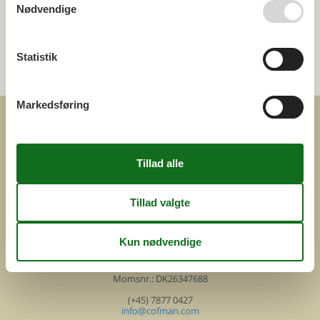
Nødvendige
Kategori
Statistik
Alle
Attraktioner
Markedsføring
COFMAN.COM
ved
Feline Holidays A/S
Nygade 8b. 2. th
DK-7400 Herning
Danmark
Cofman.com
Momsnr.: DK26347688
(+45) 7877 0427
info@cofman.com