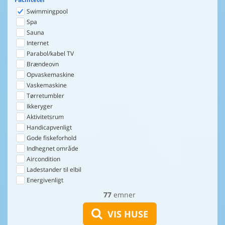
Swimmingpool
Spa
Sauna
Internet
Parabol/kabel TV
Brændeovn
Opvaskemaskine
Vaskemaskine
Tørretumbler
Ikkeryger
Aktivitetsrum
Handicapvenligt
Gode fiskeforhold
Indhegnet område
Aircondition
Ladestander til elbil
Energivenligt
77
emner
VIS HUSE