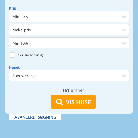
Pris
Min. pris
Maks. pris
Min 10%
Inklusiv forbrug
Huset
Soveværelser
161
emner
Huset
Afstand til indkøb
VIS HUSE
Afstand til vand
AVANCERET SØGNING
Udsigt til vand
Faciliteter