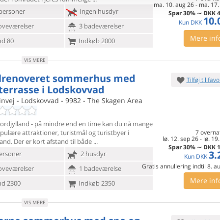
ma. 10. aug 26
-
ma. 17.
personer
Ingen husdyr
Spar
30%
∼
DKK
4
10.
Kun
DKK
oveværelser
3 badeværelser
Mere inf
d 80
Indkøb 2000
VIS MERE
lrenoveret sommerhus med
Tilføj til favo
 terrasse i Lodskovvad
invej - Lodskovvad - 9982 - The Skagen Area
ordjylland - på mindre end en time kan du nå mange
opulære
attraktioner, turistmål og turistbyer i
7 overna
lø. 12. sep 26
-
lø. 19
and. Der er kort afstand til både
Spar
30%
∼
DKK
1
3.
ersoner
2 husdyr
Kun
DKK
Gratis annullering indtil 8. 
oveværelser
1 badeværelse
Mere inf
d 2300
Indkøb 2350
VIS MERE