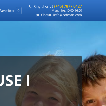
(+45) 7877 0427
Ring til os på
0
Favoritter
Man. - fre. 10.00-16.00
Chat
info@cofman.com
SE I
MED
RKS
DLEJNING
ts laveste pris
på ét sted