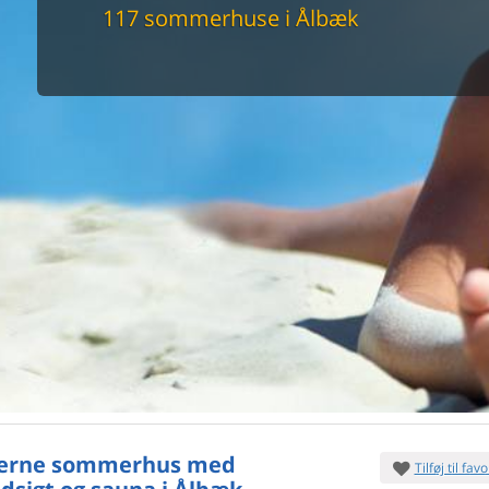
maskine
117 sommerhuse i Ålbæk
skine
mbler
r
tsrum
venligt
keforhold
et område
tion
er til elbil
nligt
erne sommerhus med
Tilføj til favo