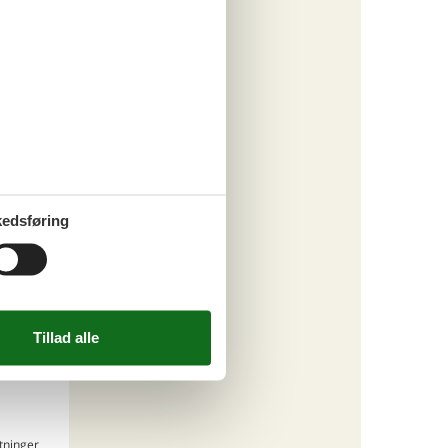
ritter
tninger
. sep 26
.514,-
*
304,-
engøring
edsføring
o
ritter
tninger