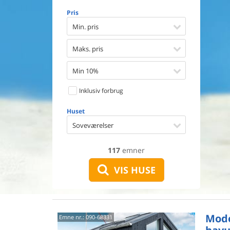
Opvaske
Pris
Vaskema
Tørretu
Min. pris
Ikkeryge
Aktivite
Maks. pris
Handicap
Gode fis
Min 10%
Indhegn
Inklusiv forbrug
Aircondi
Ladestand
Huset
Energive
Soveværelser
117
emner
VIS HUSE
Mod
Emne nr.:
090-68331