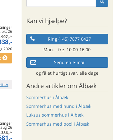
Kan vi hjælpe?
tninger
. okt 26
.907,-
*
Ring (+45) 7877 0427
338,-
aug 2026
Man. - fre. 10.00-16.00
o
Send en e-mail
og få et hurtigt svar, alle dage
Andre artikler om Ålbæk
ritter
Sommerhus i Ålbæk
Sommerhus med hund i Ålbæk
Luksus sommerhus i Ålbæk
tninger
Sommerhus med pool i Ålbæk
. aug 26
.386,-
*
681,-