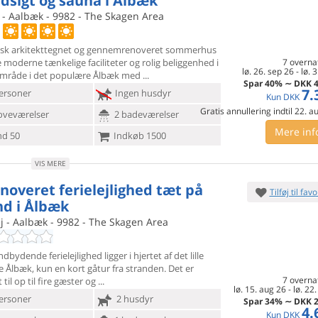
dsigt og sauna i Ålbæk
 - Aalbæk - 9982 - The Skagen Area
isk arkitekttegnet og gennemrenoveret sommerhus
e moderne
tænkelige faciliteter og rolig beliggenhed i
7 overna
lø. 26. sep 26
-
lø. 3
 område i det populære Ålbæk med
Spar
40%
∼
DKK
4
7.
ersoner
Ingen husdyr
Kun
DKK
Gratis annullering indtil 22. 
oveværelser
2 badeværelser
Mere inf
d 50
Indkøb 1500
VIS MERE
noveret ferielejlighed tæt på
Tilføj til favo
nd i Ålbæk
j - Aalbæk - 9982 - The Skagen Area
dbydende ferielejlighed ligger i hjertet af det lille
je Ålbæk,
kun en kort gåtur fra stranden. Det er
7 overna
 til op til fire gæster og
lø. 15. aug 26
-
lø. 22
ersoner
2 husdyr
Spar
34%
∼
DKK
2
4.
Kun
DKK