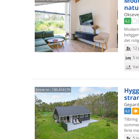
Mode
natu
Oksevej
4,2
Modern
beligge
det roli
12 
5 s
Van
Hygg
Emne nr.:
130-A16179
stra
Gepard
4,0
Tilbring
sommerh
ferie me
5 p