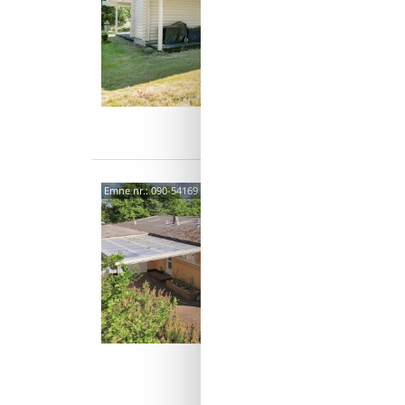
Forkæl j
nem adg
med en 
6 p
3 s
Van
Hygg
Emne nr.:
090-54169
Stra
Læsøve
4,0
Dette ve
ud til e
Samtidi
6 p
3 s
Van