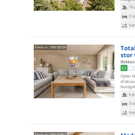
10 
5 s
Van
Tota
Emne nr.:
090-58734
stor
Bekkas
5,0
Oplev N
af de p
Nordjyll
6 p
3 s
Van
Emne nr.:
090-54967