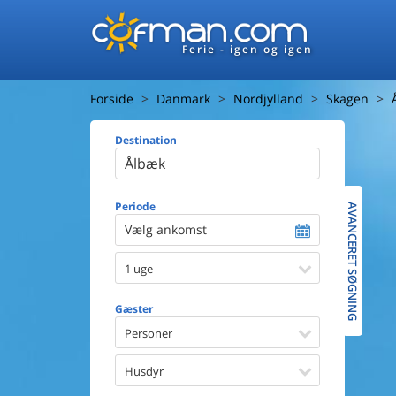
Ferie - igen og igen
Forside
Danmark
Nordjylland
Skagen
Destination
Huset
Afstand ti
Afstand ti
Periode
AVANCERET SØGNING
Vælg ankomst
Udsigt ti
1 uge
Faciliteter
Swimmin
Gæster
Spa
Sauna
Personer
Internet
Parabol/
Husdyr
Brænde