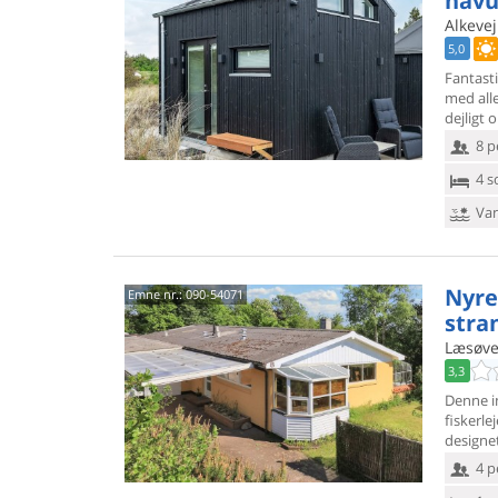
havu
Alkevej
5,0
Fantast
med all
dejligt
8 p
4 s
Van
Nyre
Emne nr.:
090-54071
stra
Læsøve
3,3
Denne in
fiskerle
designet
4 p