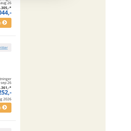
 aug 26
.305,-
*
044,-
o
ritter
tninger
. sep 26
.361,-
*
252,-
aug 2026
o