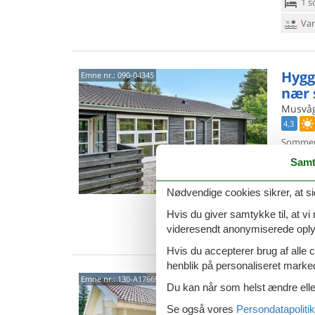
1 s
Van
Hygg
Emne nr.:
090-04345
nær 
Musvåg
4,3
Sommerh
Lodskov
Samt
er enkel
8 p
Nødvendige cookies sikrer, at si
4 s
Hvis du giver samtykke til, at vi
Van
videresendt anonymiserede oplys
Hvis du accepterer brug af alle c
henblik på personaliseret marke
Stil
Emne nr.:
130-A17669
Du kan når som helst ændre eller
Ålbæ
Se også vores
Persondatapolitik
Musvåg