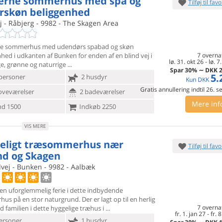
rne sommerhus med spa og
Tilføj til favo
rskøn beliggenhed
 - Råbjerg - 9982 - The Skagen Area
e sommerhus med udendørs spabad og skøn
nhed i udkanten af Bunken
for enden af en blind vej i
7 overna
lø. 31. okt 26
-
lø. 7
ge, grønne og naturrige
Spar
30%
∼
DKK
2
5.
personer
2 husdyr
Kun
DKK
Gratis annullering indtil 26. 
oveværelser
2 badeværelser
Mere inf
d 1500
Indkøb 2250
VIS MERE
eligt træsommerhus nær
Tilføj til favo
nd og Skagen
vej - Bunken - 9982 - Aalbæk
 en uforglemmelig ferie i dette indbydende
us på en stor
naturgrund. Der er lagt op til en herlig
7 overna
d familien i dette hyggelige træhus i
fr. 1. jan 27
-
fr. 
ersoner
1 husdyr