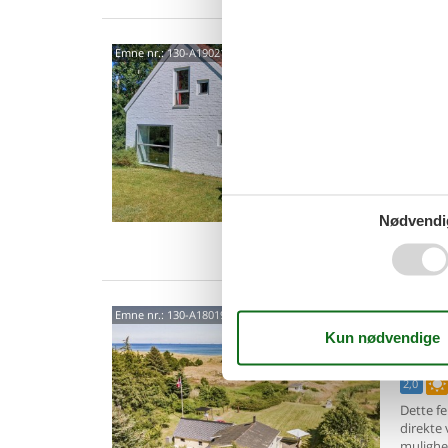
Hygg
Emne nr.:
130-A19021
og n
Granvej
Tag hele
tæt på e
der gjort
5 p
3 s
Nødvendi
Van
Feri
Emne nr.:
130-A18019
natu
Alkevej
2,0
Dette fer
direkte
mulighe