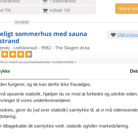
oveværelse
1 badeværelse
Mere inf
d 750
Indkøb 150
VIS MERE
eligt sommerhus med sauna
Tilføj til favo
strand
evej - Lodskovvad - 9982 - The Skagen Area
us med sauna beliggende i indlandsklit i
vad tæt på børnevenlig
badestrand og Ålbæk. Huset
ykke
Det
7 overna
t, lyst og velindrettet med køkken-alrum/stue
lø. 5. sep 26
-
lø. 12
ersoner
Ingen husdyr
Spar
34%
∼
DKK
1
den fungerer, og de kan derfor ikke fravælges.
2.
Kun
DKK
oveværelser
2 badeværelser
 må opsamle statistik, hjælper du os med at forbedre og udvikle siden. I
Mere inf
d 2800
Indkøb 2800
ninger til vores underleverandører.
ookies, giver du (ud over statistik) samtykke til, at vi må videresende
VIS MERE
dsføring.
fuldt feriehus med have nær
Tilføj til favo
 tilbagekalde dit samtykke vedr. statistik og/eller markedsføring.
k strand
evej - 9982 - Aalbæk