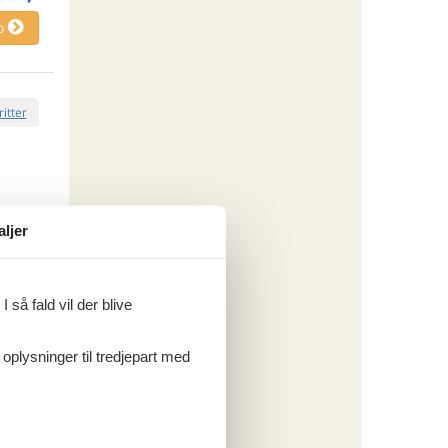
o
ritter
aljer
tninger
. sep 26
.342,-
*
661,-
 så fald vil der blive
o
 oplysninger til tredjepart med
ritter