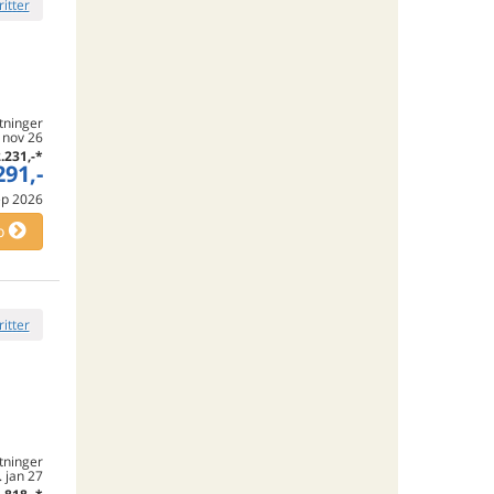
ritter
tninger
. nov 26
.231,-
*
291,-
sep 2026
o
ritter
tninger
8. jan 27