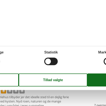
VIS MERE
eligt feriehus nær Jerup strand
Tilføj til favo
atur
 - Jerup Strand - 9981 - Jerup
 familien med på ferie og bo i dette hus, som ligger
t
naturreservat. I dette indbydende hus i Jerup er
7 overna
lø. 29. aug 26
-
lø. 5
 alt for at sikre, at I kan
Spar
31%
∼
DKK
1
3.
ersoner
Ingen husdyr
Kun
DKK
Inkl. r
oveværelser
1 badeværelse
ge
Statistik
Mark
Mere inf
d 1500
Indkøb 7000
VIS MERE
ehus ved Ålbæk Strand med
Tilføj til favo
r og havudsigt
 - Ålbæk Strand - 9982 - Aalbæk
iehus tilbyder jer det ideelle sted til en dejlig ferie
 ved
kysten. Nyd roen, naturen og de mange
7 overna
der i området i jeres rummelige