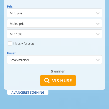
Pris
Min. pris
Maks. pris
Min 10%
Inklusiv forbrug
Huset
Soveværelser
5
emner
Huset
Afstand til indkøb
VIS HUSE
Afstand til vand
AVANCERET SØGNING
Udsigt til vand
Faciliteter