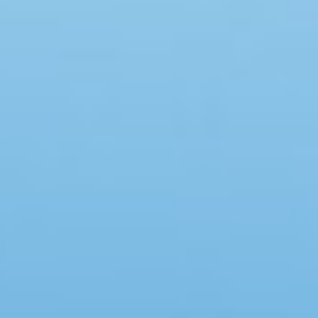
Swimmingpool
Spa
Sauna
Internet
Parabol/kabel TV
Brændeovn
Opvaskemaskine
Vaskemaskine
Tørretumbler
Ikkeryger
Aktivitetsrum
Handicapvenligt
Gode fiskeforhold
Indhegnet område
Aircondition
Ladestander til elbil
Energivenligt