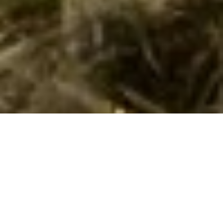
Luksus sommerhus i Ertebølle
Oplev luksus i Ertebølle! Sommerhus med pool og spa i smukke
omgivelser, perfekt til afslapning og oplevelser.