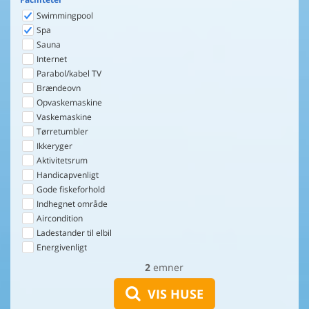
Swimmingpool
Spa
Sauna
Internet
Parabol/kabel TV
Brændeovn
Opvaskemaskine
Vaskemaskine
Tørretumbler
Ikkeryger
Aktivitetsrum
Handicapvenligt
Gode fiskeforhold
Indhegnet område
Aircondition
Ladestander til elbil
Energivenligt
2
emner
VIS HUSE