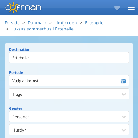
Forside
Danmark
Limfjorden
Ertebølle
Luksus sommerhus i Ertebølle
Destination
Periode
Vælg ankomst
1 uge
Gæster
Personer
Husdyr