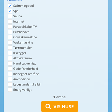
Swimmingpool
Spa
Sauna
Internet
Parabol/kabel TV
Brændeovn
Opvaskemaskine
Vaskemaskine
Tørretumbler
Ikkeryger
Aktivitetsrum
Handicapvenligt
Gode fiskeforhold
Indhegnet område
Aircondition
Ladestander til elbil
Energivenligt
1
emne
VIS HUSE