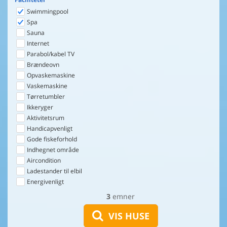
Swimmingpool
Spa
Sauna
Internet
Parabol/kabel TV
Brændeovn
Opvaskemaskine
Vaskemaskine
Tørretumbler
Ikkeryger
Aktivitetsrum
Handicapvenligt
Gode fiskeforhold
Indhegnet område
Aircondition
Ladestander til elbil
Energivenligt
3
emner
VIS HUSE