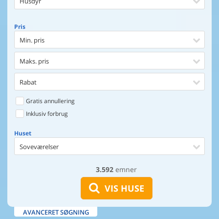
Husdyr
Pris
Min. pris
Maks. pris
Rabat
Gratis annullering
Inklusiv forbrug
Huset
Soveværelser
3.592
emner
Huset
Afstand til indkøb
VIS HUSE
Afstand til vand
AVANCERET SØGNING