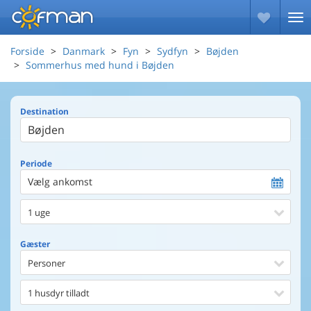
Forside
Danmark
Fyn
Sydfyn
Bøjden
Sommerhus med hund i Bøjden
Destination
Periode
Vælg ankomst
1 uge
Gæster
Personer
1 husdyr tilladt