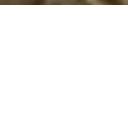
Sommerhus med hund i Bøjden
Tag din hund med til Bøjden på Sydfyn og oplev strande, skønne
sommerhuse og uforglemmelige gåture i naturen. Ferieglæde for
hele familien!
Drømmer du om en ferie, hvor hele familien – inklusiv din
firbenede ven – kan slappe af i smukke omgivelser? Bøjden på
Sydfyn er det perfekte sted at leje et sommerhus, hvor
hunden kan være med. Her finder du naturskønne
landskaber, hyggelige strande og masser af muligheder for
lange gåture i frisk luft. Et sommerhus i Bøjden giver dig en
unik mulighed for at nyde en ferie uden bekymringer, hvor
hunden føler sig lige så meget hjemme som du gør.