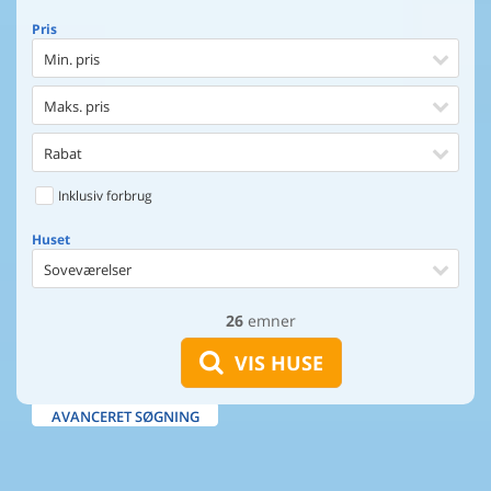
Pris
Min. pris
Maks. pris
Rabat
Inklusiv forbrug
Huset
Soveværelser
26
emner
Huset
Afstand til indkøb
VIS HUSE
Afstand til vand
AVANCERET SØGNING
Udsigt til vand
Faciliteter