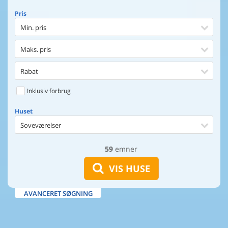
Pris
Min. pris
Maks. pris
Rabat
Inklusiv forbrug
Huset
Soveværelser
59
emner
Huset
Afstand til indkøb
VIS HUSE
Afstand til vand
AVANCERET SØGNING
Udsigt til vand
Faciliteter