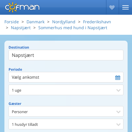
Forside
Danmark
Nordjylland
Frederikshavn
Napstjært
Sommerhus med hund i Napstjært
Destination
Periode
Vælg ankomst
1 uge
Gæster
Personer
1 husdyr tilladt