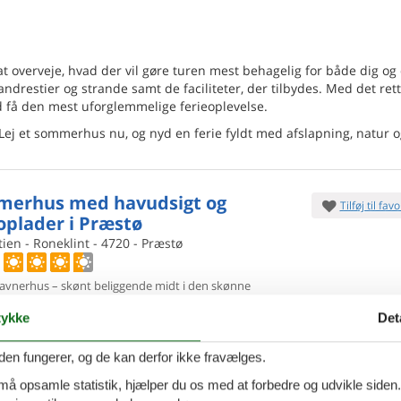
 at overveje, hvad der vil gøre turen mest behagelig for både dig og
ndrestier og strande samt de faciliteter, der tilbydes. Med det ret
å den mest uforglemmelige ferieoplevelse.
ej et sommerhus nu, og nyd en ferie fyldt med afslapning, natur 
erhus med havudsigt og
Tilføj til favo
loplader i Præstø
tien - Roneklint - 4720 - Præstø
vnerhus – skønt beliggende midt i den skønne
natur. Indretning
Stue med udsigt over vandet,
vn, Tv med danske kanaler og radio. Køkken
ykke
Det
7 overna
6.
ersoner
1 husdyr
Fra
DKK
den fungerer, og de kan derfor ikke fravælges.
Inkl. rengøring og fo
oveværelser
1 badeværelse
 må opsamle statistik, hjælper du os med at forbedre og udvikle siden. I
Mere inf
d 25
Indkøb 9000