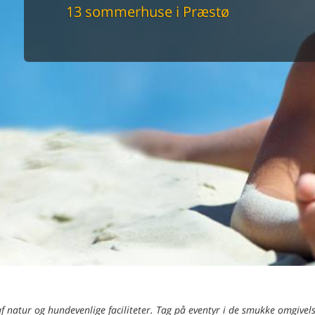
maskine
13 sommerhuse i Præstø
skine
mbler
r
tsrum
venligt
keforhold
et område
tion
er til elbil
nligt
 natur og hundevenlige faciliteter. Tag på eventyr i de smukke omgivels