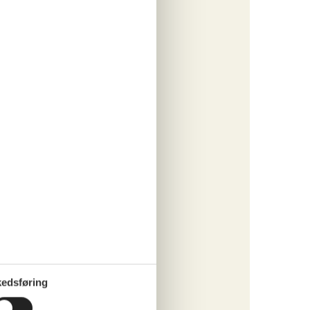
tninger
437,-
rsikring
o
ritter
tninger
716,-
rsikring
o
edsføring