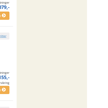
tninger
079,-
o
ritter
tninger
155,-
rsikring
o