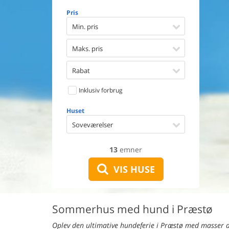
Opvaske
Pris
Vaskema
Tørretu
Min. pris
Ikkeryge
Aktivite
Maks. pris
Handicap
Gode fis
Rabat
Indhegn
Inklusiv forbrug
Aircondi
Ladestand
Huset
Energive
Soveværelser
13
emner
VIS HUSE
Sommerhus med hund i Præstø
Oplev den ultimative hundeferie i Præstø med masser af