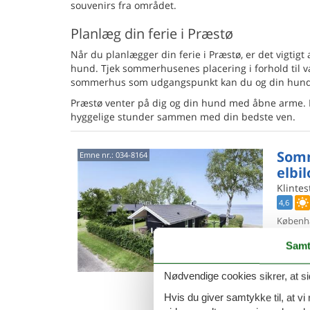
souvenirs fra området.
Planlæg din ferie i Præstø
Når du planlægger din ferie i Præstø, er det vigtigt
hund. Tjek sommerhusenes placering i forhold til va
sommerhus som udgangspunkt kan du og din hund f
Præstø venter på dig og din hund med åbne arme. L
hyggelige stunder sammen med din bedste ven.
Somm
Emne nr.:
034-8164
elbi
Klintes
4,6
Københa
danske 
brændeo
Samt
8 p
Nødvendige cookies sikrer, at si
3 s
Hvis du giver samtykke til, at vi
Van