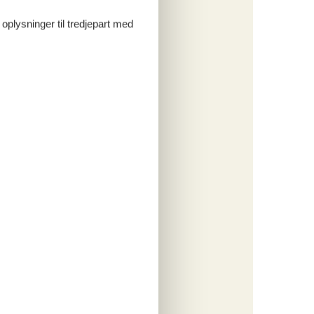
 oplysninger til tredjepart med
ritter
tninger
249,-
rsikring
o
ritter