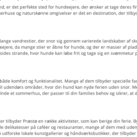
d, er det perfekte sted for hundeejere, der ønsker at tage deres f
huse og naturskønne omgivelser er det en destination, der tilby
lange vandrestier, der snor sig gennem varierede landskaber af sk
ejere, da mange stier er åbne for hunde, og der er masser af plads
fsides strande, hvor hunde kan løbe frit og tage sig en svømmetur 
de komfort og funktionalitet. Mange af dem tilbyder specielle faci
l udendørs områder, hvor din hund kan nyde ferien uden snor. M
finde et sommerhus, der passer til din families behov og sikrer, at 
r tilbyder Præstø en række aktiviteter, som kan berige din ferie. B
kale delikatesser på caféer og restauranter, mange af dem med ude
udforske lokale kunstgallerier og håndværksbutikker, der tilbyder