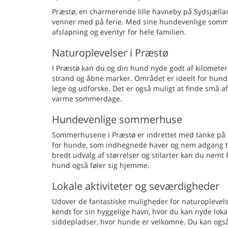
Præstø, en charmerende lille havneby på Sydsjællan
venner med på ferie. Med sine hundevenlige sommer
afslapning og eventyr for hele familien.
Naturoplevelser i Præstø
I Præstø kan du og din hund nyde godt af kilometer
strand og åbne marker. Området er ideelt for hunde
lege og udforske. Det er også muligt at finde små a
varme sommerdage.
Hundevenlige sommerhuse
Sommerhusene i Præstø er indrettet med tanke på bå
for hunde, som indhegnede haver og nem adgang ti
bredt udvalg af størrelser og stilarter kan du nemt 
hund også føler sig hjemme.
Lokale aktiviteter og seværdigheder
Udover de fantastiske muligheder for naturoplevelse
kendt for sin hyggelige havn, hvor du kan nyde lo
siddepladser, hvor hunde er velkomne. Du kan også 