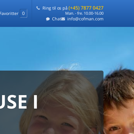
(+45) 7877 0427
Ring til os på
0
Favoritter
Man. - fre. 10.00-16.00
Chat
info@cofman.com
SE I
MED
RKS
DLEJNING
ts laveste pris
på ét sted