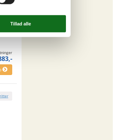
ritter
tninger
883,-
o
ritter