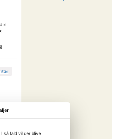
 din
te
og
ritter
aljer
tninger
823,-
rsikring
 så fald vil der blive
o