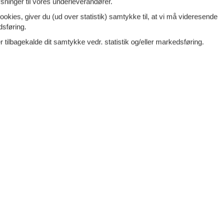
ninger til vores underleverandører.
VIS MERE
ookies, giver du (ud over statistik) samtykke til, at vi må videresende
dsføring.
rmerende træsommerhus nær
Tilføj til favo
 tilbagekalde dit samtykke vedr. statistik og/eller markedsføring.
nd og Præstø
ej - Roneklint - 4720 - Præstø
charmerende og meget velholdt helårsisoleret
merhus med rødmalet
facade, beliggende i det
område ved Roneklint – lidt syd for Præstø.
7 overna
4.
ersoner
1 husdyr
Fra
DKK
Inkl. rengøring og fo
oveværelse
1 badeværelse
Mere inf
d 450
Indkøb 3000
VIS MERE
eligt sommerhus med sauna og
Tilføj til favo
marksbad
ej - Bønsvig - 4720 - Præstø