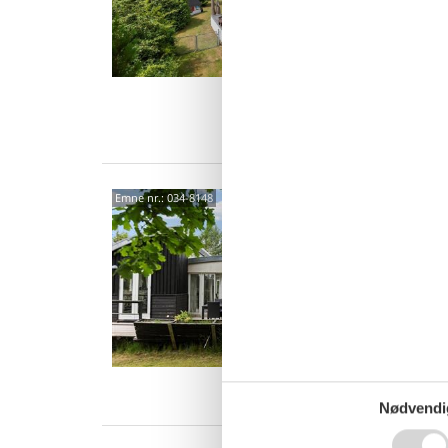
Her er d
skøn ba
komfort
6 p
2 s
Van
Lyst
Emne nr.:
034-8148
stra
Anemon
Lyst og
Bønsvigs
badning
6 p
2 s
Van
Nødvendi