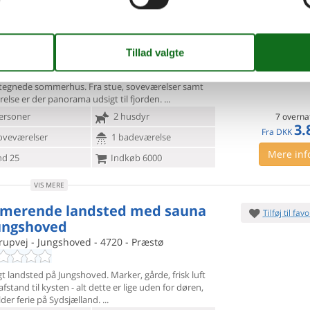
merhus med panoramaudsigt
Tilføj til favo
 Præstø fjord
kket - Mosebølle - 4640 - Fakse
orama udsigt over Præstø fjord, ligger dette fine
ttegnede
sommerhus. Fra stue, soveværelser samt
lse er der panorama udsigt til fjorden.
ersoner
2 husdyr
7 overna
3.
Fra
DKK
oveværelser
1 badeværelse
Mere inf
d 25
Indkøb 6000
VIS MERE
merende landsted med sauna
Tilføj til favo
ungshoved
rupvej - Jungshoved - 4720 - Præstø
t landsted på Jungshoved. Marker, gårde, frisk luft
 afstand
til kysten - alt dette er lige uden for døren,
lder ferie på Sydsjælland.