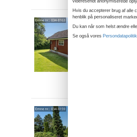
videresendt anonymiserede oplys
Hvis du accepterer brug af alle c
henblik på personaliseret marke
Cha
Emne nr.:
034-8163
Du kan når som helst ændre eller
stra
Kohavev
Se også vores
Persondatapolitik
4,0
Yderst 
træsom
skønne 
4 p
1 s
Van
Hygg
Emne nr.:
034-8159
vild
Vagtelv
4,5