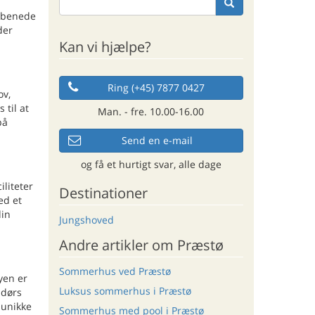
irbenede
der
Kan vi hjælpe?
Ring (+45) 7877 0427
ov,
 til at
Man. - fre. 10.00-16.00
på
Send en e-mail
og få et hurtigt svar, alle dage
liteter
Destinationer
ed et
din
Jungshoved
Andre artikler om Præstø
Sommerhus ved Præstø
yen er
Luksus sommerhus i Præstø
ndørs
 unikke
Sommerhus med pool i Præstø