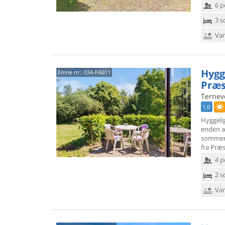
6 p
3 s
Van
Hygg
Emne nr.:
034-FA011
Præs
Terneve
1,0
Hyggeli
enden af
sommerh
fra Præ
4 p
2 s
Van