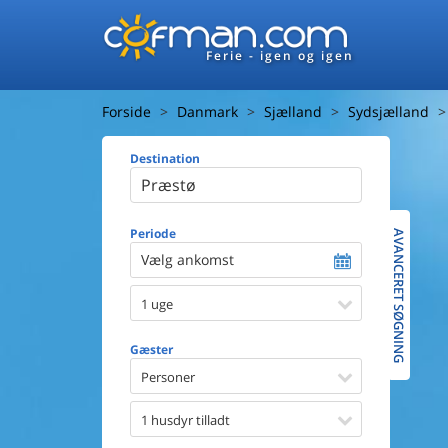
Ferie - igen og igen
Forside
Danmark
Sjælland
Sydsjælland
Destination
Huset
Afstand ti
Afstand ti
Periode
AVANCERET SØGNING
Vælg ankomst
Udsigt ti
1 uge
Faciliteter
Swimmin
Gæster
Spa
Sauna
Personer
Internet
Parabol/
1 husdyr tilladt
Brænde