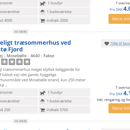
ersoner
1 husdyr
7 overna
4.
Fra
DKK
oveværelser
1 badeværelse
Mere inf
d 4000
Indkøb 2000
VIS MERE
eligt træsommerhus ved
Tilføj til favo
tø Fjord
j - Mosebølle - 4640 - Fakse
gt træsommerhus meget idyllisk beliggende for
 lukket vej i det
gamle, hyggelige
usområde ved Mosebølle strand, kun 250 meter
stø
7 overna
4.
ersoner
1 husdyr
Fra
DKK
Inkl. rengøring og fo
oveværelser
1 badeværelse
Mere inf
d 250
Indkøb 5700
VIS MERE