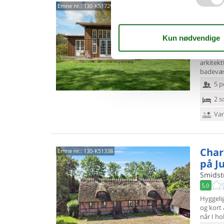
Som
Emne nr.:
130-K51729
over
Digesty
5,0
Med pan
arkitek
badevære
5 p
2 s
Van
Char
Emne nr.:
130-K51338
på J
Smidst
5,0
Hyggelig
og kort
når I ho