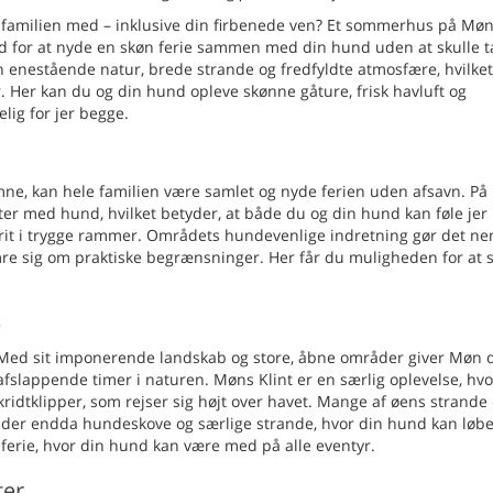
le familien med – inklusive din firbenede ven? Et sommerhus på Møn
ed for at nyde en skøn ferie sammen med din hund uden at skulle 
n enestående natur, brede strande og fredfyldte atmosfære, hvilket
r. Her kan du og din hund opleve skønne gåture, frisk havluft og
ig for jer begge.
ne, kan hele familien være samlet og nyde ferien uden afsavn. P
er med hund, hvilket betyder, at både du og din hund kan føle jer
 frit i trygge rammer. Områdets hundevenlige indretning gør det ne
mre sig om praktiske begrænsninger. Her får du muligheden for at 
e
 Med sit imponerende landskab og store, åbne områder giver Møn d
afslappende timer i naturen. Møns Klint er en særlig oplevelse, hv
ridtklipper, som rejser sig højt over havet. Mange af øens strande
 der endda hundeskove og særlige strande, hvor din hund kan løbe 
 ferie, hvor din hund kan være med på alle eventyr.
ter