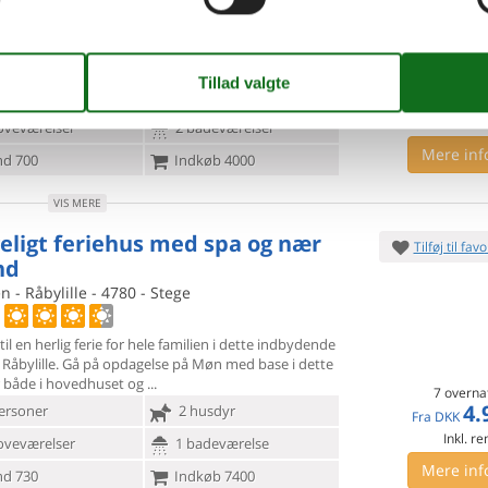
s er en del af vores Luxury Collection. Luxury
on er en samling
af sommerhuse, der er
iseret ved en ekstra grad af luksus i form af
7 overna
10.
personer
3 husdyr
Fra
DKK
Inkl. r
oveværelser
2 badeværelser
Mere inf
d 700
Indkøb 4000
VIS MERE
eligt feriehus med spa og nær
Tilføj til favo
nd
 - Råbylille - 4780 - Stege
til en herlig ferie for hele familien i dette indbydende
Råbylille. Gå på opdagelse på Møn med base i dette
r både i hovedhuset og
7 overna
4.
ersoner
2 husdyr
Fra
DKK
Inkl. r
oveværelser
1 badeværelse
Mere inf
d 730
Indkøb 7400