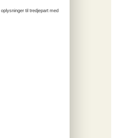
 oplysninger til tredjepart med
tninger
810,-
rsikring
o
ritter
tninger
385,-
engøring