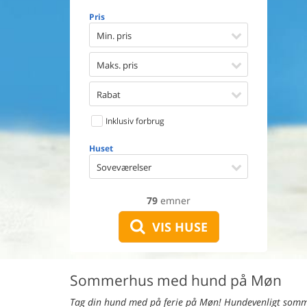
Opvaske
Pris
Vaskema
Tørretu
Min. pris
Ikkeryge
Aktivite
Maks. pris
Handicap
Gode fis
Rabat
Indhegn
Inklusiv forbrug
Aircondi
Ladestand
Huset
Energive
Soveværelser
79
emner
VIS HUSE
Sommerhus med hund på Møn
Tag din hund med på ferie på Møn! Hundevenligt sommer