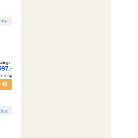
ritter
tninger
997,-
rsikring
o
ritter