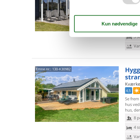
Dette hu
Collecti
karakter
14 
5 s
Van
Hygg
Emne nr.:
130-K30982
stra
Kværken
4,5
Se frem 
hus ved
hus, de
8 p
4 s
Van