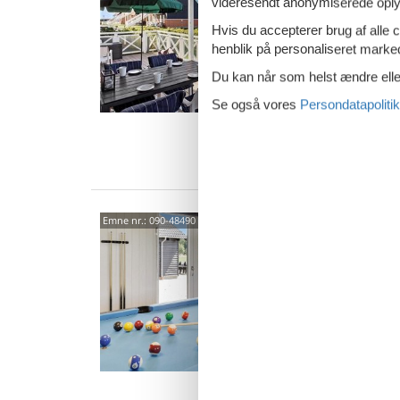
videresendt anonymiserede oplys
Klinth
4,7
Hvis du accepterer brug af alle c
Her komm
henblik på personaliseret marke
et hygge
Du kan når som helst ændre eller
indenfor
4 p
Se også vores
Persondatapolitik
2 s
Van
Rumm
Emne nr.:
090-48490
saun
Fiskekr
4,4
Stort, 
masser
Poolafd
24 
9 s