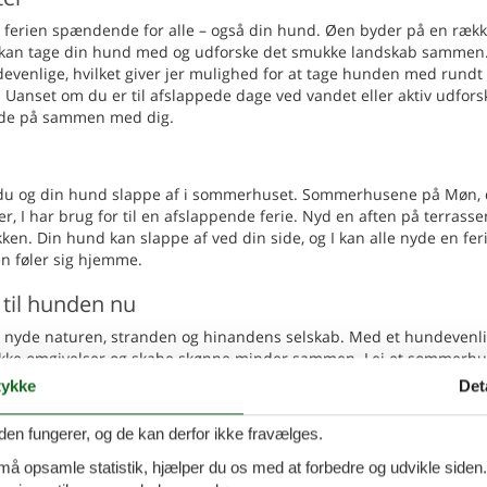
gør ferien spændende for alle – også din hund. Øen byder på en ræk
 kan tage din hund med og udforske det smukke landskab sammen.
evenlige, hvilket giver jer mulighed for at tage hunden med rundt 
anset om du er til afslappede dage ved vandet eller aktiv udfors
 byde på sammen med dig.
an du og din hund slappe af i sommerhuset. Sommerhusene på Møn, 
er, I har brug for til en afslappende ferie. Nyd en aften på terrassen
ken. Din hund kan slappe af ved din side, og I kan alle nyde en feri
n føler sig hjemme.
til hunden nu
an nyde naturen, stranden og hinandens selskab. Med et hundevenli
ukke omgivelser og skabe skønne minder sammen. Lej et sommerhu
 så vigtig del af ferien som resten af familien.
ykke
Det
den fungerer, og de kan derfor ikke fravælges.
elig ferielejlighed med
Tilføj til favo
dsigt på Møn
 må opsamle statistik, hjælper du os med at forbedre og udvikle siden. I