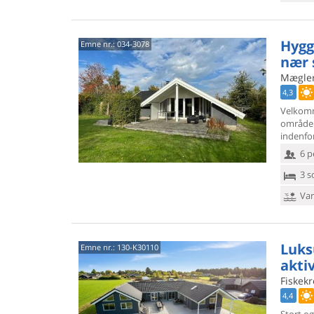
Hygg
Emne nr.:
034-3078
nær 
Mæglere
4,3
Velkomm
område i
indenfo
6 p
3 s
Van
Luks
Emne nr.:
130-K30110
aktiv
Fiskekr
4,4