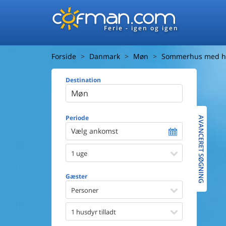
Ferie - igen og igen
Forside
Danmark
Møn
Sommerhus med h
Destination
Huset
Afstand ti
Afstand ti
Periode
AVANCERET SØGNING
Vælg ankomst
Udsigt ti
1 uge
Faciliteter
Swimmin
Gæster
Spa
Sauna
Personer
Internet
Parabol/
1 husdyr tilladt
Brænde