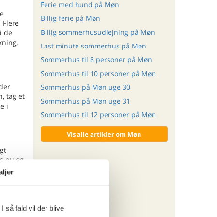
Ferie med hund på Møn
ke
Billig ferie på Møn
 Flere
Billig sommerhusudlejning på Møn
i de
kning,
Last minute sommerhus på Møn
Sommerhus til 8 personer på Møn
Sommerhus til 10 personer på Møn
der
Sommerhus på Møn uge 30
, tag et
Sommerhus på Møn uge 31
e i
Sommerhus til 12 personer på Møn
Vis alle artikler om Møn
gt
s nu og
aljer
ritter
 så fald vil der blive