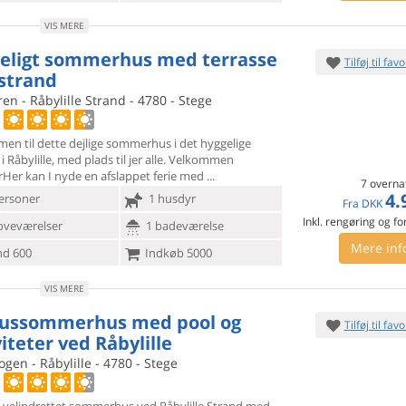
VIS MERE
eligt sommerhus med terrasse
Tilføj til favo
strand
n - Råbylille Strand - 4780 - Stege
en til dette dejlige sommerhus i det hyggelige
 Råbylille, med
plads til jer alle. Velkommen
rHer kan I nyde en afslappet ferie med
7 overna
4.
ersoner
1 husdyr
Fra
DKK
Inkl. rengøring og fo
oveværelser
1 badeværelse
Mere inf
d 600
Indkøb 5000
VIS MERE
ussommerhus med pool og
Tilføj til favo
iteter ved Råbylille
ogen - Råbylille - 4780 - Stege