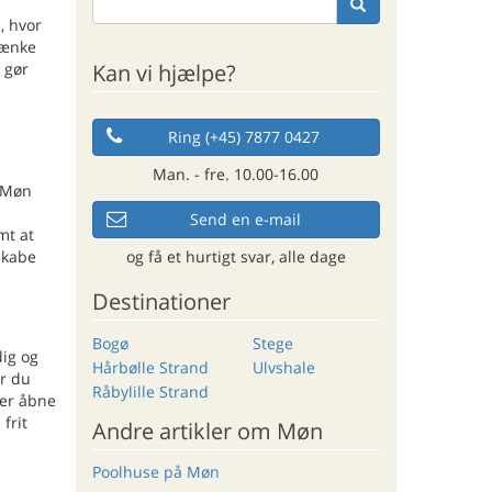
, hvor
tænke
Kan vi hjælpe?
 gør
Ring (+45) 7877 0427
Man. - fre. 10.00-16.00
å Møn
Send en e-mail
mt at
og få et hurtigt svar, alle dage
skabe
Destinationer
Bogø
Stege
ig og
Hårbølle Strand
Ulvshale
or du
Råbylille Strand
 er åbne
frit
Andre artikler om Møn
Poolhuse på Møn