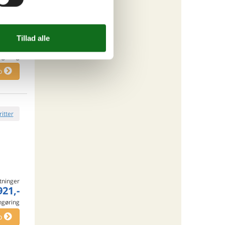
tninger
333,-
engøring
o
ritter
tninger
921,-
engøring
o