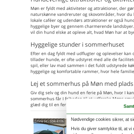
Møn er fyldt med aktiviteter og attraktioner, der 
naturskønne vandreruter og skovområder, hvor du
lokale caféer og udendørs attraktioner er også hund
hyggelige byer og gennem charmerende landsbyer. U
vil din hund elske at opleve alt, hvad Møn har at
Hyggelige stunder i sommerhuset
Efter en dag fyldt med udflugter og oplevelser k
tillader hunde, er ofte udstyret med alle de facilitet
spil, eller lav mad sammen i det fuldt udstyrede køk
hyggelige og komfortable rammer, hvor hele familie
Lej et sommerhus på Møn med plads 
Giv dig selv og din hund en ferie på Møn, hvor I k
sommerhus får I friheden til at udforske Møns sm
glæd dig til en ferie, hvor din hund kan være en lige
Samt
Nødvendige cookies sikrer, at si
Hygg
Emne nr.:
034-4106
havu
Hvis du giver samtykke til, at vi