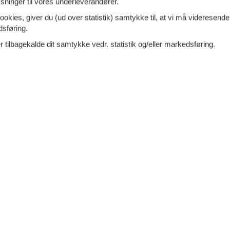
ninger til vores underleverandører.
olm Havneby - Stueplan - 4791 - Borre
ookies, giver du (ud over statistik) samtykke til, at vi må videresende
er I til at bo en med fantastisk udsigt til havet og
dsføring.
ligt
havnemiljø med masser af liv.Velkommen
 tilbagekalde dit samtykke vedr. statistik og/eller markedsføring.
Ferielejligheden er holdt i lyse
7 overna
4.
ersoner
1 husdyr
Fra
DKK
Inkl. rengøring og fo
oveværelser
1 badeværelse
Mere inf
d 25
Indkøb 6700
VIS MERE
eligt sommerhus med pool og
Tilføj til favo
a ved stranden
ogen - Råbylille - 4780 - Møn And Bogø
velindrettet sommerhus ved Råbylille Strand med
 af spændende
detaljer og aktivitetsmuligheder.
elingen har både stor swimmingpool,
7 overna
19.
personer
2 husdyr
Fra
DKK
Inkl. r
oveværelser
4 badeværelser