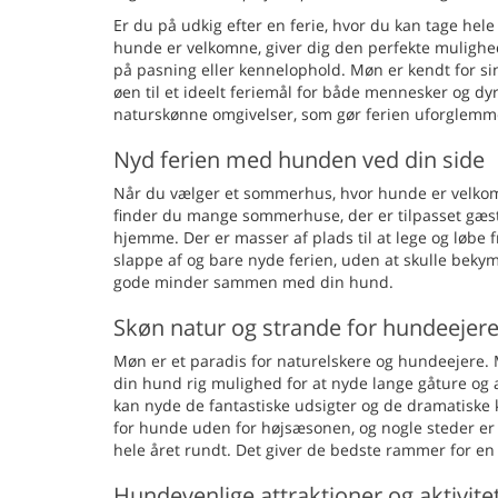
Er du på udkig efter en ferie, hvor du kan tage he
hunde er velkomne, giver dig den perfekte muligh
på pasning eller kennelophold. Møn er kendt for si
øen til et ideelt feriemål for både mennesker og dy
naturskønne omgivelser, som gør ferien uforglemmel
Nyd ferien med hunden ved din side
Når du vælger et sommerhus, hvor hunde er velkom
finder du mange sommerhuse, der er tilpasset gæst
hjemme. Der er masser af plads til at lege og løbe
slappe af og bare nyde ferien, uden at skulle beky
gode minder sammen med din hund.
Skøn natur og strande for hundeejer
Møn er et paradis for naturelskere og hundeejere.
din hund rig mulighed for at nyde lange gåture og 
kan nyde de fantastiske udsigter og de dramatiske k
for hunde uden for højsæsonen, og nogle steder er
hele året rundt. Det giver de bedste rammer for en
Hundevenlige attraktioner og aktivite