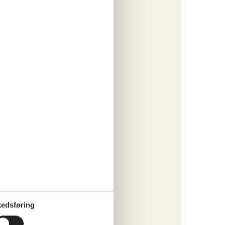
o
ritter
tninger
185,-
o
ritter
edsføring