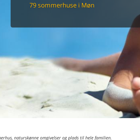
maskine
79 sommerhuse i Møn
skine
mbler
r
tsrum
venligt
keforhold
et område
tion
er til elbil
nligt
hus, naturskønne omgivelser og plads til hele familien.