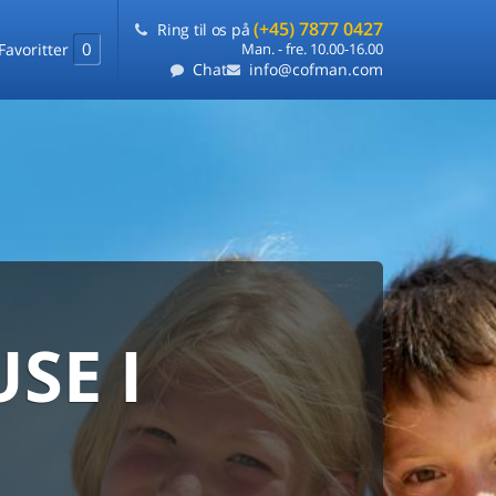
(+45) 7877 0427
Ring til os på
0
Favoritter
Man. - fre. 10.00-16.00
Chat
info@cofman.com
SE I
MED
RKS
DLEJNING
ts laveste pris
på ét sted