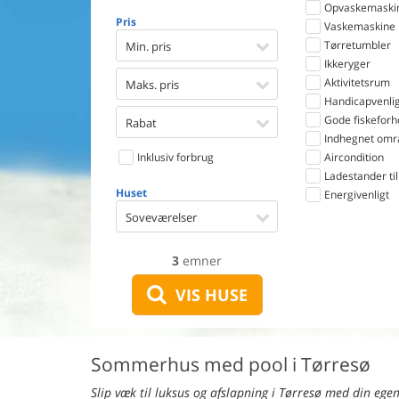
Opvaskemaski
Pris
Vaskemaskine
Tørretumbler
Min. pris
Ikkeryger
Aktivitetsrum
Maks. pris
Handicapvenlig
Gode fiskeforh
Rabat
Indhegnet omr
Inklusiv forbrug
Aircondition
Ladestander til 
Huset
Energivenligt
Soveværelser
3
emner
VIS HUSE
Sommerhus med pool i Tørresø
Slip væk til luksus og afslapning i Tørresø med din egen