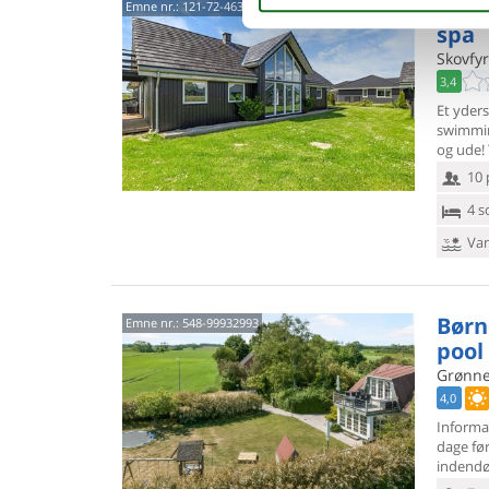
Luks
Emne nr.:
121-72-4632
spa
Skovfyr
3,4
Et yder
swimmin
og ude! 
10 
4 s
Van
Børn
Emne nr.:
548-99932993
pool
Grønne
4,0
Informa
dage fø
indend