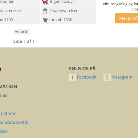
ersoner
Ingen husdyr
Inkl. rengøring og fo
7
p
oveværelser
2 badeværelser
Mere inf
d 1190
Indkøb 1500
VIS MERE
Side 1 af 1
FØLG OS PÅ
Facebook
Instagram
MATION
takt
Q
 Cofman
sondatapolitik
kies