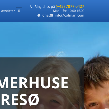
(+45) 7877 0427
Ring til os på
0
Favoritter
Man. - fre. 10.00-16.00
Chat
info@cofman.com
MERHUSE
ERHUS
DANMARKS
ERHUSUDLEJNING
RRESØ
ARANTI
 sommerhuse samlet på ét sted