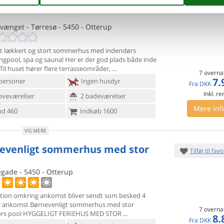
uriøst sommerhus med pool og
Tilføj til favo
vænget - Tørresø - 5450 - Otterup
st lækkert og stort sommerhus med indendørs
gpool, spa og sauna!
Her er der god plads både inde
Til huset hører flere terrasseområder,
7 overna
7.
personer
Ingen husdyr
Fra
DKK
Inkl. r
oveværelser
2 badeværelser
Mere inf
d 460
Indkøb 1600
VIS MERE
evenligt sommerhus med stor
Tilføj til favo
gade - 5450 - Otterup
tion omkring ankomst bliver sendt som besked 4
r ankomst
Børnevenligt sommerhus med stor
7 overna
ørs pool HYGGELIGT FERIEHUS MED STOR
8.
Fra
DKK