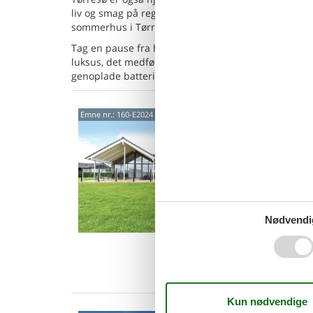
liv og smag på regionens specialiteter. Uanset om d
sommerhus i Tørresø det perfekte udgangspunkt fo
Tag en pause fra hverdagen og book et ophold i vo
luksus, det medfører, og samtidig have nem adgang t
genoplade batterierne og skabe varige minder med
Mode
Emne nr.:
160-E2024
saun
Skovfyr
4,6
Her er s
lyst og 
moderne
Nødvendi
14 
5 s
Van