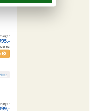
ritter
tninger
995,-
engøring
o
ritter
tninger
899,-