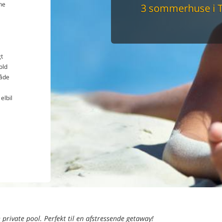
ne
3 sommerhuse i 
Du får altid dit 
pris
t
old
åde
elbil
 private pool. Perfekt til en afstressende getaway!