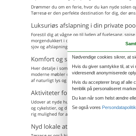
Drømmer du om en ferie, hvor du kan nyde solen o
Tørresø er den perfekte destination for dig, der øn
Luksuriøs afslapning i din private poo
Forestil dig at vågne op til lyden af fuglesang, sp
morgendukkert i din egen private pool. Vores somme
Samt
sjov og afslapning, med komfortable liggestole run
Nødvendige cookies sikrer, at si
Komfort og stil
Hvis du giver samtykke til, at vi
Hver detalje i sommerhuset er nøje udvalgt for at si
videresendt anonymiserede oplys
moderne møbler og udstyret med alle nødvendige faci
af naturligt lys og smukke udsigter over det omkri
Hvis du accepterer brug af alle c
henblik på personaliseret marke
Aktiviteter for alle aldre
Du kan når som helst ændre eller
Udover at nyde husets pool, er Tørresø området pe
Se også vores
Persondatapolitik
og cykelstier, og den nærliggende strand tilbyder al
rig mulighed for at kigge på fugle og naturfotografe
Nyd lokale attraktioner
Tørresø er også hjemsted for charmerende lokale m