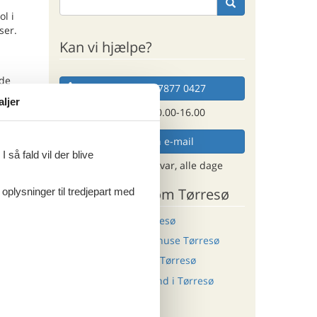
l i
ser.
Kan vi hjælpe?
nde
Ring (+45) 7877 0427
l både
aljer
ivelser.
Man. - fre. 10.00-16.00
Send en e-mail
 så fald vil der blive
tet med
og få et hurtigt svar, alle dage
 masser
ære.
Andre artikler om Tørresø
 oplysninger til tredjepart med
Sommerhus ved Tørresø
 vandre-
Last minute sommerhuse Tørresø
landskab
Luksus sommerhus i Tørresø
Sommerhus med hund i Tørresø
lokale