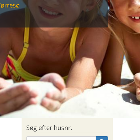
Tørresø
sommerhus til markedets laveste
Søg efter husnr.