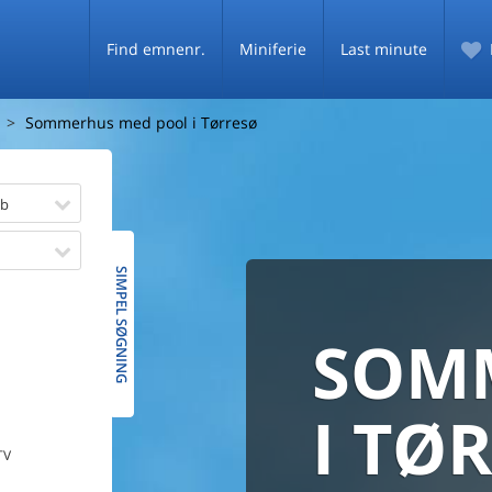
Find emnenr.
Miniferie
Last minute
Sommerhus med pool i Tørresø
øb
SIMPEL SØGNING
SOM
SOMM
HELE 
MED
SOMM
I TØ
TV
PRISG
De fleste danske