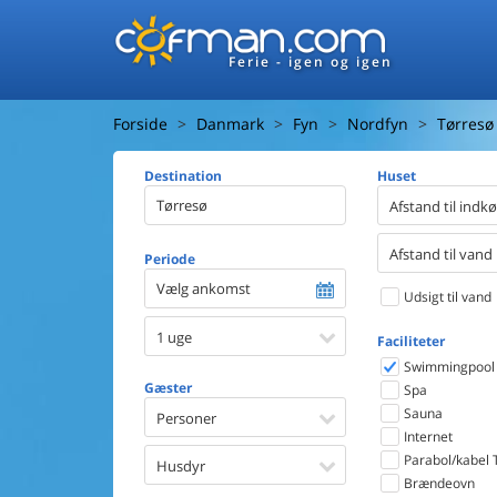
Ferie - igen og igen
Forside
Danmark
Fyn
Nordfyn
Tørresø
Destination
Huset
Afstand til indk
Afstand til vand
Periode
Vælg ankomst
Udsigt til vand
1 uge
Faciliteter
Swimmingpool
Gæster
Spa
Sauna
Personer
Internet
Parabol/kabel 
Husdyr
Brændeovn