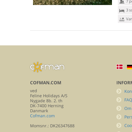
7 p
3 s
Van
COFMAN.COM
INFOR
ved
Kon
Feline Holidays A/S
FA
Nygade 8b. 2. th
DK-7400 Herning
Om
Danmark
Cofman.com
Per
Coo
Momsnr.: DK26347688