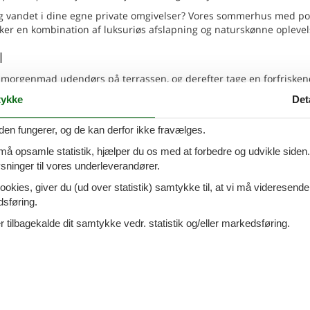
g vandet i dine egne private omgivelser? Vores sommerhus med poo
sker en kombination af luksuriøs afslapning og naturskønne oplevel
l
ise morgenmad udendørs på terrassen, og derefter tage en forfriske
rhus i Tørresø tilbyder netop denne luksus. Poolen er designet ti
ykke
Det
dt omkring, hvor du kan solbade og nyde roen i de naturskønne omg
den fungerer, og de kan derfor ikke fravælges.
 må opsamle statistik, hjælper du os med at forbedre og udvikle siden. I
kre, at dit ophold bliver så behageligt som muligt. Huset er indret
ninger til vores underleverandører.
liteter for at gøre din ferie problemfri. Store vinduer sørger for
ngliggende landskab, hvilket skaber en luftig og indbydende atmosf
ookies, giver du (ud over statistik) samtykke til, at vi må videresende
dsføring.
 tilbagekalde dit samtykke vedr. statistik og/eller markedsføring.
rfekt for en række udendørs aktiviteter. Området byder på smukke
t fra svømning til vandsport. For naturelskere, tilbyder det lokale 
ring.
arkeder, kunsthåndværkerbutikker og hyggelige caféer. Oplev det 