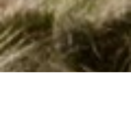
Sommerhus med pool ved Næsby Strand
Nyd en luksus ferie ved Næsby Strand med egen indendørs pool –
perfekt til afslapning i alle vejrforhold!