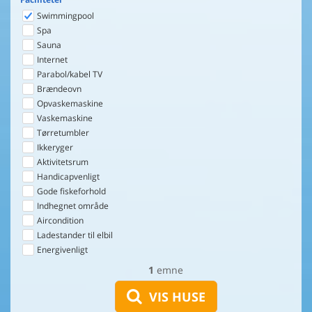
Swimmingpool
Spa
Sauna
Internet
Parabol/kabel TV
Brændeovn
Opvaskemaskine
Vaskemaskine
Tørretumbler
Ikkeryger
Aktivitetsrum
Handicapvenligt
Gode fiskeforhold
Indhegnet område
Aircondition
Ladestander til elbil
Energivenligt
1
emne
VIS HUSE