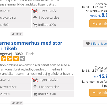
r fra fjorden.
I et roligt villakvarter tæt på
7 overna
ens skønne, blide landskab ligger dette
lø. 31. jul 27
-
lø. 7
ersoner
Ingen husdyr
Spar
3%
∼
DK
8.
Kun
DKK
oveværelser
1 badeværelse
Mere inf
d 600
Indkøb 3900
VIS MERE
rne sommerhus med stor
Tilføj til favo
 i Tikøb
gervej - 3080 - Tikøb
tion omkring ankomst bliver sendt som besked 4
7 overna
r ankomst Lyst og
indbydende sommerhus i
lø. 31. jul 27
-
lø. 7
lland Skønt sommerhus med dejlig aflukket have
15.
DKK
ersoner
Ingen husdyr
Inkl. rengøring og fo
8
p
oveværelser
1 badeværelse
Mere inf
d 7990
Indkøb 3510
VIS MERE