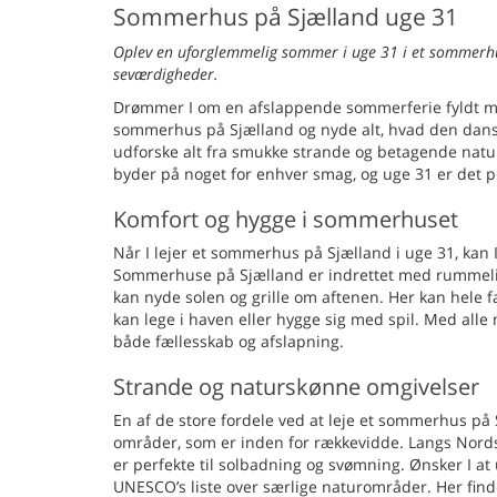
Sommerhus på Sjælland uge 31
Oplev en uforglemmelig sommer i uge 31 i et sommerhu
seværdigheder.
Drømmer I om en afslappende sommerferie fyldt med 
sommerhus på Sjælland og nyde alt, hvad den dans
udforske alt fra smukke strande og betagende natur
byder på noget for enhver smag, og uge 31 er det pe
Komfort og hygge i sommerhuset
Når I lejer et sommerhus på Sjælland i uge 31, kan I
Sommerhuse på Sjælland er indrettet med rummelige
kan nyde solen og grille om aftenen. Her kan hele
kan lege i haven eller hygge sig med spil. Med all
både fællesskab og afslapning.
Strande og naturskønne omgivelser
En af de store fordele ved at leje et sommerhus p
områder, som er inden for rækkevidde. Langs Nords
er perfekte til solbadning og svømning. Ønsker I a
UNESCO’s liste over særlige naturområder. Her finde