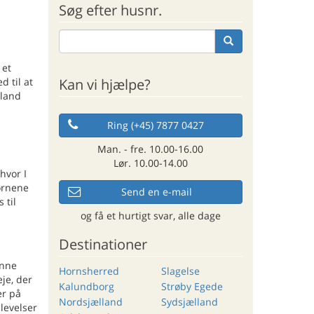
Søg efter husnr.
 et
Kan vi hjælpe?
 til at
lland
Ring (+45) 7877 0427
Man. - fre. 10.00-16.00
Lør. 10.00-14.00
hvor I
ørnene
Send en e-mail
 til
og få et hurtigt svar, alle dage
Destinationer
ønne
Hornsherred
Slagelse
je, der
Kalundborg
Strøby Egede
er på
Nordsjælland
Sydsjælland
levelser