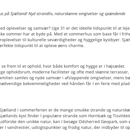
s på Sjælland! Nyd strandliv, naturskønne omgivelser og spændende
oplevelser og samvær? Uge 31 er det ideelle tidspunkt til at leje
ke sommer har at byde på. Med et sommerhus som base får I frihed
oplevelser til kulturelle seværdigheder og hyggelige kystbyer. Sjæ
rfekte tidspunkt til at opleve øens charme.
 se frem til et ophold, hvor både komfort og hygge er i højsædet.
 opholdsrum, moderne faciliteter og ofte med skønne terrasser, 
 familien samles og nyde samvær i afslappende omgivelser, mens b
e nødvendige bekvemmeligheder ved hånden får I en ferie med plads
å Sjælland i sommerferien er de mange smukke strande og natursk
jællands kyst finder I populære strande som Hornbæk og Tisvildele
t udforske den unikke natur, kan I besøge Odsherred Geopark, som 
r I vandrestier, udsigtspunkter og frodig natur, der indbyder til op