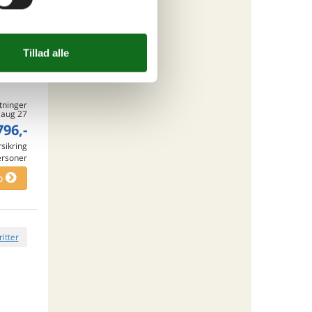
ritter
tninger
. aug 27
796,-
rsikring
ersoner
o
ritter