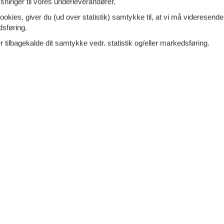
ninger til vores underleverandører.
ookies, giver du (ud over statistik) samtykke til, at vi må videresende
dsføring.
eligt sommerhus tæt på strand
Tilføj til favo
 tilbagekalde dit samtykke vedr. statistik og/eller markedsføring.
atur
alen - 3120 - Dronningmølle
tion omkring ankomst bliver sendt som besked 4
7 overna
r ankomst
Hyggeligt sommerhus kun 200 m. fra
lø. 31. jul 27
-
lø. 7
 Oplev den ultimative ferieoplevelse i et
15.
DKK
ersoner
1 husdyr
Inkl. rengøring og fo
6
p
oveværelser
1 badeværelse
Mere inf
d 180
Indkøb 310
VIS MERE
rne sommerhus tæt på strand
Tilføj til favo
kælskør
Strand - Kobæk Strand - 4230 - Skælskør