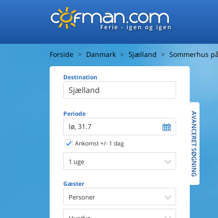
Ferie - igen og igen
Forside
Danmark
Sjælland
Sommerhus på 
Destination
Huset
Afstand ti
Afstand ti
Periode
AVANCERET SØGNING
lø, 31.7
Udsigt ti
Ankomst +/- 1 dag
Faciliteter
Swimmin
1 uge
Spa
Sauna
Gæster
Internet
Personer
Parabol/
Brænde