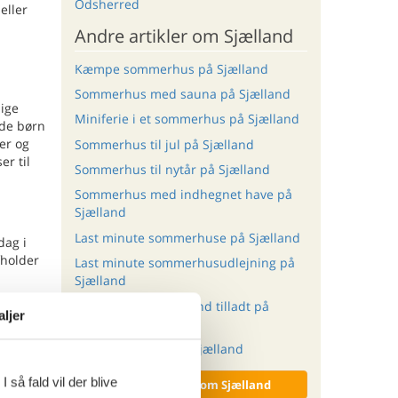
Odsherred
eller
Andre artikler om Sjælland
Kæmpe sommerhus på Sjælland
Sommerhus med sauna på Sjælland
lige
Miniferie i et sommerhus på Sjælland
åde børn
er og
Sommerhus til jul på Sjælland
er til
Sommerhus til nytår på Sjælland
Sommerhus med indhegnet have på
Sjælland
Last minute sommerhuse på Sjælland
dag i
fholder
Last minute sommerhusudlejning på
Sjælland
n er
Sommerhus med hund tilladt på
aljer
Sjælland
Ferie med hund på Sjælland
ro,
 så fald vil der blive
Vis alle artikler om Sjælland
en