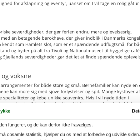
ed for afslapning og eventyr, uanset om I vil tage en rolig gåtur 
toriske seværdigheder, der gør ferien endnu mere oplevelsesrig.
ot med en betagende barokhave, der giver indblik i Danmarks konge
også kendt som Hamlets slot, som er et spændende udflugtsmål for b
tand og byder på alt fra Tivoli og Nationalmuseet til hyggelige café
og Sjællands seværdigheder gør det let at finde spændende oplevels
n og voksne
og arrangementer for både store og små. Børnefamilier kan nyde en 
ne kan more sig med sjove forlystelser og spil. Mange kystbyer a
specialiteter og købe unikke souvenirs. Hvis I vil nyde tiden i
er som brætspil, bordtennis eller aktivitetsrum, så underholdninge
ykke
Det
e 31 nu
den fungerer, og de kan derfor ikke fravælges.
ælland. Et sommerhus i uge 31 giver jer mulighed for at nyde både 
 må opsamle statistik, hjælper du os med at forbedre og udvikle siden. I
. Find jeres sommerhus og glæd jer til at skabe minder sammen i d