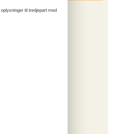
 oplysninger til tredjepart med
ritter
tninger
. aug 27
958,-
rsikring
ersoner
o
ritter