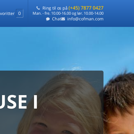
(+45) 7877 0427
Ring til os på
0
voritter
Man. - fre. 10.00-16.00 og lør. 10.00-14.00
Chat
info@cofman.com
SE I
MED
RKS
DLEJNING
ts laveste pris
på ét sted