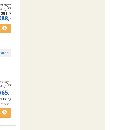
tninger
. aug 27
K
251,-
*
088,-
o
ritter
tninger
. aug 27
965,-
rsikring
ersoner
o