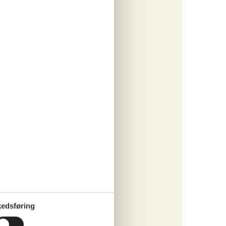
tninger
. aug 27
670,-
engøring
o
ritter
tninger
. aug 27
259,-
edsføring
o