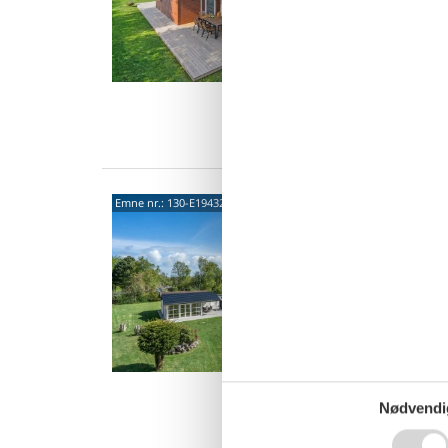
Moderne
ligger k
fantasti
8 p
4 s
Van
Hygg
Emne nr.:
130-E19432
stra
Klithol
4,7
Sommerh
en dejlig
komfort
4 p
2 s
Nødvendi
Van