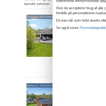
videresendt anonymiserede oplys
danske sommer.
Hvis du accepterer brug af alle c
henblik på personaliseret marke
Hygg
Emne nr.:
548-99988898
Du kan når som helst ændre eller
og n
Se også vores
Persondatapolitik
Mølled
5,0
Informa
dage fø
stranden
6 p
3 s
Van
Mode
Emne nr.:
130-E20920
og S
Østre 
5,0