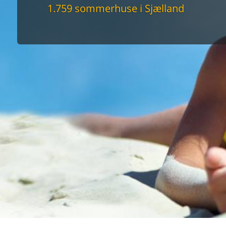
maskine
1.759 sommerhuse i Sjælland
skine
mbler
r
tsrum
venligt
keforhold
et område
tion
er til elbil
nligt