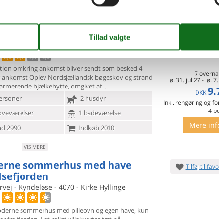
VIS MERE
elig bjælkehytte med have nær
Tilføj til favo
sund
gnet - 3140 - Ålsgårde
tion omkring ankomst bliver sendt som besked 4
7 overna
r ankomst Oplev
Nordsjællandsk bøgeskov og strand
lø. 31. jul 27
-
lø. 7
harmerende bjælkehytte, omgivet af
9.
DKK
ersoner
2 husdyr
Inkl. rengøring og fo
4
p
oveværelser
1 badeværelse
Mere inf
d 2990
Indkøb 2010
VIS MERE
erne sommerhus med have
Tilføj til favo
Isefjorden
rvej - Kyndeløse - 4070 - Kirke Hyllinge
oderne sommerhus med pilleovn og egen have, kun