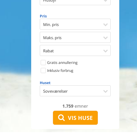
Husdyr
Opvaske
Vaskema
Tørretu
Pris
Ikkeryge
Min. pris
Aktivite
Handicap
Maks. pris
Gode fis
Indhegn
Rabat
Aircondi
Ladestand
Gratis annullering
Energive
Inklusiv forbrug
Huset
Soveværelser
1.759
emner
VIS HUSE