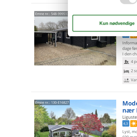
Hygg
Emne nr.:
548-99951381
Øre
Granhe
3,0
Informa
dage fø
I den c
4 p
2 s
Van
Mod
Emne nr.:
130-E16827
nær 
Liguste
4,3
Lyst, m