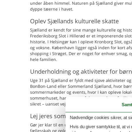
under åben himmel. Naturen på Sjælland giver muligh
dyppe tæerne i havet.
Oplev Sjællands kulturelle skatte
Sjælland er kendt for sine mange kulturelle og his
Frederiksborg Slot i Hillerød er et imponerende sl
historie. I Helsingør kan I opleve Kronborg Slot, 
og voksne. København ligger også inden for kort afs
shopping i Strøget. Der er noget for enhver smag, 
hele familien.
Underholdning og aktiviteter for bør
Uge 31 på Sjælland er fyldt med sjove aktiviteter 
BonBon-Land eller Sommerland Sjælland, hvor børne
sommermarkeder og events, hvor I kan opleve lokale 
sommerhuset, har mange af de større huse facilitet
sikret – uanset vejret.
Samt
Lej jeres sommerhus på Sjælland i ug
Nødvendige cookies sikrer, at si
Gør jer klar til en uforglemmelig sommerferie på Sj
Hvis du giver samtykke til, at vi
fællesskab og oplevelser i naturskønne omgivelser