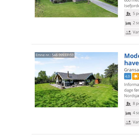
600 mete
Isefjord
5 p
2 s
Van
Mode
Emne nr.:
548-99933159
have
Gransan
4,0
Informa
dage fø
Nordsjæ
8 p
4 s
Van