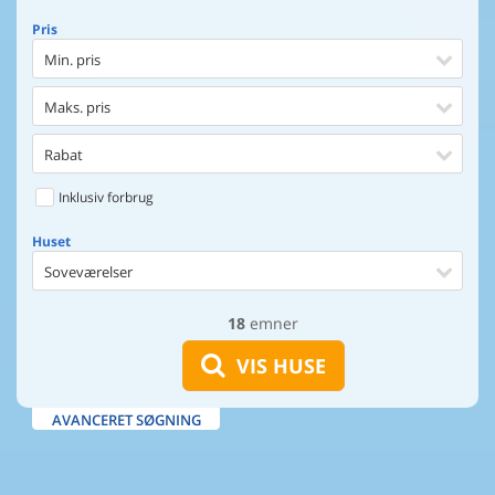
Pris
Min. pris
Maks. pris
Rabat
Inklusiv forbrug
Huset
Soveværelser
18
emner
Huset
Afstand til indkøb
VIS HUSE
Maks. 100 m til vand
AVANCERET SØGNING
Udsigt til vand
Faciliteter