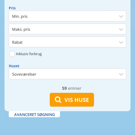
Pris
Min. pris
Maks. pris
Rabat
Inklusiv forbrug
Huset
Soveværelser
59
emner
Huset
Afstand til indkøb
VIS HUSE
Afstand til vand
AVANCERET SØGNING
Udsigt til vand
Faciliteter