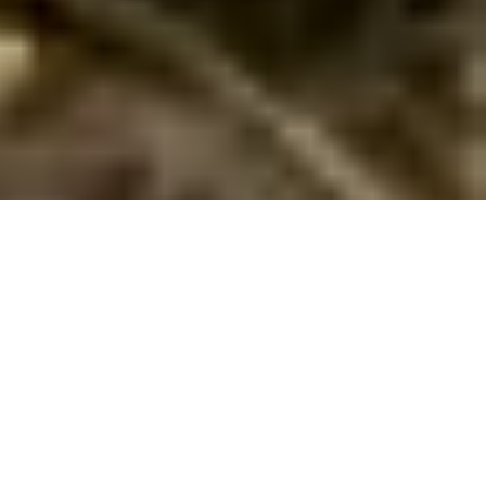
Sommerhus til langtidsleje på Vestsjælland
Har du brug for midlertidig bolig på Vestsjælland? Vi tilbyder
langtidsleje af sommerhuse til forsikringsskader, flytning eller
medarbejderindkvartering.
Mangler du en midlertidig bolig i en længere periode?