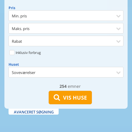
Pris
Min. pris
Maks. pris
Rabat
Inklusiv forbrug
Huset
Soveværelser
254
emner
Huset
Afstand til indkøb
VIS HUSE
Afstand til vand
AVANCERET SØGNING
Udsigt til vand
Faciliteter